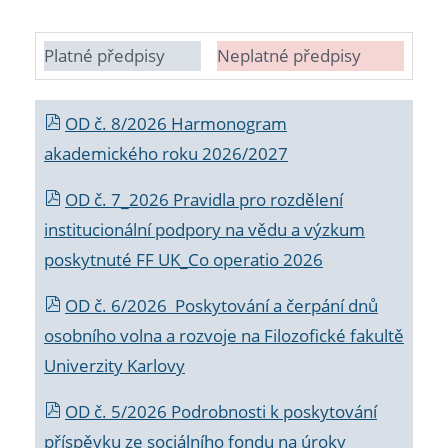
Platné předpisy
Neplatné předpisy
OD č. 8/2026 Harmonogram
akademického roku 2026/2027
OD č. 7_2026 Pravidla pro rozdělení
institucionální podpory na vědu a výzkum
poskytnuté FF UK_Co operatio 2026
OD č. 6/2026 Poskytování a čerpání dnů
osobního volna a rozvoje na Filozofické fakultě
Univerzity Karlovy
OD č. 5/2026 Podrobnosti k poskytování
příspěvku ze sociálního fondu na úroky