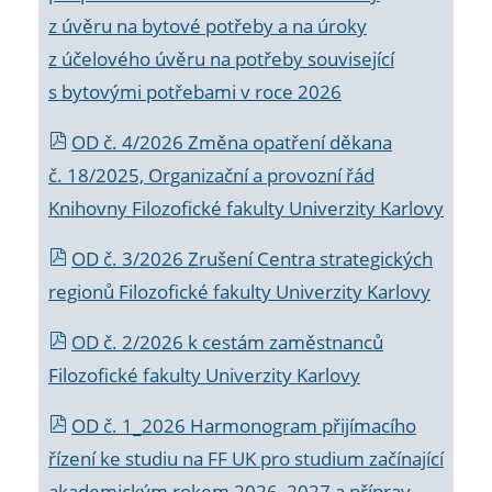
z úvěru na bytové potřeby a na úroky
z účelového úvěru na potřeby související
s bytovými potřebami v roce 2026
OD č. 4/2026 Změna opatření děkana
č. 18/2025, Organizační a provozní řád
Knihovny Filozofické fakulty Univerzity Karlovy
OD č. 3/2026 Zrušení Centra strategických
regionů Filozofické fakulty Univerzity Karlovy
OD č. 2/2026 k
cestám zaměstnanců
Filozofické fakulty Univerzity Karlovy
OD č. 1_2026 Harmonogram přijímacího
řízení ke studiu na FF UK pro studium začínající
akademickým rokem 2026_2027 a příprav