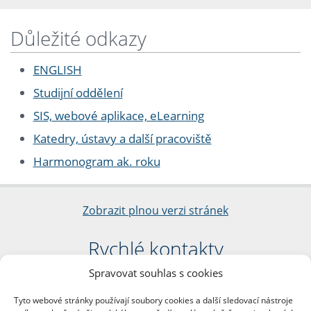
Důležité odkazy
ENGLISH
Studijní oddělení
SIS, webové aplikace, eLearning
Katedry, ústavy a další pracoviště
Harmonogram ak. roku
Zobrazit plnou verzi stránek
Rychlé kontakty
Spravovat souhlas s cookies
Filozofická fakulta
Univerzita Karlova
Tyto webové stránky používají soubory cookies a další sledovací nástroje
nám. Jana Palacha 1/2