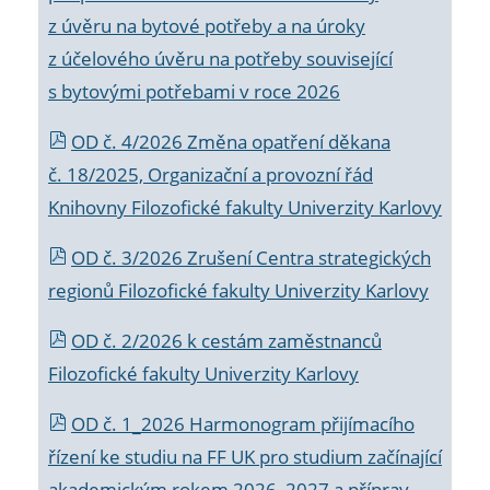
z úvěru na bytové potřeby a na úroky
z účelového úvěru na potřeby související
s bytovými potřebami v roce 2026
OD č. 4/2026 Změna opatření děkana
č. 18/2025, Organizační a provozní řád
Knihovny Filozofické fakulty Univerzity Karlovy
OD č. 3/2026 Zrušení Centra strategických
regionů Filozofické fakulty Univerzity Karlovy
OD č. 2/2026 k
cestám zaměstnanců
Filozofické fakulty Univerzity Karlovy
OD č. 1_2026 Harmonogram přijímacího
řízení ke studiu na FF UK pro studium začínající
akademickým rokem 2026_2027 a příprav