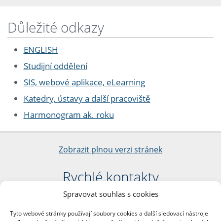
Důležité odkazy
ENGLISH
Studijní oddělení
SIS, webové aplikace, eLearning
Katedry, ústavy a další pracoviště
Harmonogram ak. roku
Zobrazit plnou verzi stránek
Rychlé kontakty
Spravovat souhlas s cookies
Filozofická fakulta
Univerzita Karlova
Tyto webové stránky používají soubory cookies a další sledovací nástroje
nám. Jana Palacha 1/2