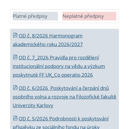
Platné předpisy
Neplatné předpisy
OD č. 8/2026 Harmonogram
akademického roku 2026/2027
OD č. 7_2026 Pravidla pro rozdělení
institucionální podpory na vědu a výzkum
poskytnuté FF UK_Co operatio 2026
OD č. 6/2026 Poskytování a čerpání dnů
osobního volna a rozvoje na Filozofické fakultě
Univerzity Karlovy
OD č. 5/2026 Podrobnosti k poskytování
příspěvku ze sociálního fondu na úroky