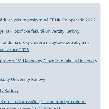
a vědu a výzkum poskytnuté FF UK_Co operatio 2026
 na Filozofické fakultě Univerzity Karlovy
o fondu na úroky z úvěru na bytové potřeby a na
ami v roce 2026
rovozní řád Knihovny Filozofické fakulty Univerzity
akulty Univerzity Karlovy
ty Karlovy
UK pro studium začínající akademickým rokem
akademickým rokem 2027_2028.pdf