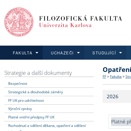
FAKULTA
UCHAZEČI
STUDUJÍCÍ
Opatřen
FAKULTA
UCHAZEČI
STUDUJÍCÍ
VĚDA A VÝZKUM
ZAHRANIČÍ
Struktura a
Co studova
Bakalářsk
O vědě a 
Aktuální n
Strategie a další dokumenty
FF
>
Fakulta
>
Str
Bezpečnost
Dozvědět se více
Podat přihlášku
Dozvědět se více
Dozvědět se více
Dozvědět se více
Strategie 
Učitelské 
Doktorské
Akademické
Vyjíždějící
Strategické a dlouhodobé záměry
2026
Podpora a
Informace 
Rigorózní 
Granty a p
Přijíždějíc
FF UK pro udržitelnost
Výroční zprávy
Absolventi
Vyjíždějíc
Platné vnitřní předpisy FF UK
Platné p
Rozhodnutí a sdělení děkana, opatření a sdělení
Fakultní š