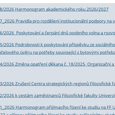
 8/2026 Harmonogram akademického roku 2026/2027
 7_2026 Pravidla pro rozdělení institucionální podpory n
6/2026 Poskytování a čerpání dnů osobního volna a rozvoje
 5/2026 Podrobnosti k poskytování příspěvku ze sociálníh
účelového úvěru na potřeby související s bytovými potřeb
 4/2026 Změna opatření děkana č. 18/2025, Organizační a p
3/2026 Zrušení Centra strategických regionů Filozofické f
 2/2026 k
cestám zaměstnanců Filozofické fakulty Univerzi
 1_2026 Harmonogram přijímacího řízení ke studiu na FF 
7 a příprav přijímacího řízení ke studiu začínajícímu 