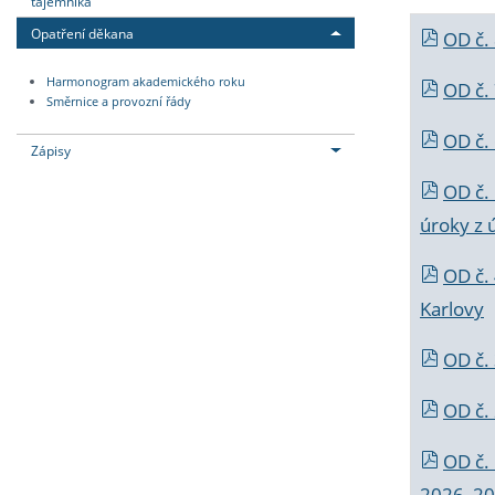
tajemníka
Opatření děkana
OD č.
Harmonogram akademického roku
OD č.
Směrnice a provozní řády
OD č. 
Zápisy
OD č.
úroky z 
OD č.
Karlovy
OD č. 
OD č.
OD č.
2026_202