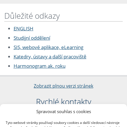
Důležité odkazy
ENGLISH
Studijní oddělení
SIS, webové aplikace, eLearning
Katedry, ústavy a další pracoviště
Harmonogram ak. roku
Zobrazit plnou verzi stránek
Rychlé kontakty
Spravovat souhlas s cookies
Filozofická fakulta
Univerzita Karlova
Tyto webové stránky používají soubory cookies a další sledovací nástroje
nám. Jana Palacha 1/2