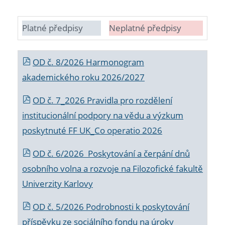
Platné předpisy
Neplatné předpisy
OD č. 8/2026 Harmonogram
akademického roku 2026/2027
OD č. 7_2026 Pravidla pro rozdělení
institucionální podpory na vědu a výzkum
poskytnuté FF UK_Co operatio 2026
OD č. 6/2026 Poskytování a čerpání dnů
osobního volna a rozvoje na Filozofické fakultě
Univerzity Karlovy
OD č. 5/2026 Podrobnosti k poskytování
příspěvku ze sociálního fondu na úroky