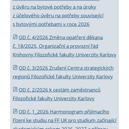
z úvěru na bytové potřeby a na úroky
z účelového úvěru na potřeby související
s bytovými potřebami v roce 2026
OD č. 4/2026 Změna opatření děkana
č. 18/2025, Organizační a provozní řád
Knihovny Filozofické fakulty Univerzity Karlovy
OD č. 3/2026 Zrušení Centra strategických
regionů Filozofické fakulty Univerzity Karlovy
OD č. 2/2026 k
cestám zaměstnanců
Filozofické fakulty Univerzity Karlovy
OD č. 1_2026 Harmonogram přijímacího
řízení ke studiu na FF UK pro studium začínající
akademickým rokem 2026_2027 a příprav