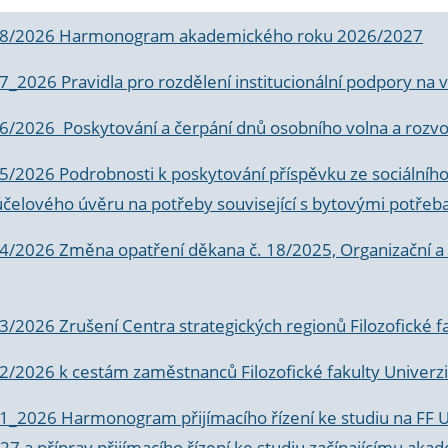
 8/2026 Harmonogram akademického roku 2026/2027
 7_2026 Pravidla pro rozdělení institucionální podpory n
6/2026 Poskytování a čerpání dnů osobního volna a rozvoje
 5/2026 Podrobnosti k poskytování příspěvku ze sociálníh
účelového úvěru na potřeby související s bytovými potřeb
 4/2026 Změna opatření děkana č. 18/2025, Organizační a p
3/2026 Zrušení Centra strategických regionů Filozofické f
 2/2026 k
cestám zaměstnanců Filozofické fakulty Univerzi
 1_2026 Harmonogram přijímacího řízení ke studiu na FF 
7 a příprav přijímacího řízení ke studiu začínajícímu 