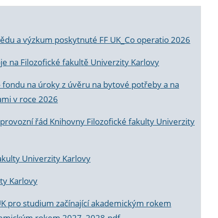
a vědu a výzkum poskytnuté FF UK_Co operatio 2026
 na Filozofické fakultě Univerzity Karlovy
o fondu na úroky z úvěru na bytové potřeby a na
ami v roce 2026
rovozní řád Knihovny Filozofické fakulty Univerzity
akulty Univerzity Karlovy
ty Karlovy
UK pro studium začínající akademickým rokem
akademickým rokem 2027_2028.pdf