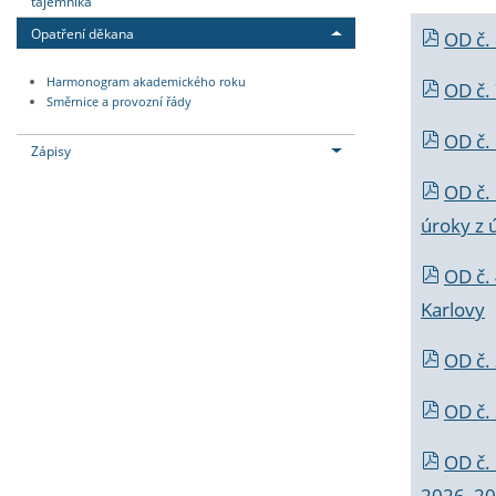
tajemníka
Opatření děkana
OD č.
Harmonogram akademického roku
OD č.
Směrnice a provozní řády
OD č. 
Zápisy
OD č.
úroky z 
OD č.
Karlovy
OD č. 
OD č.
OD č.
2026_202