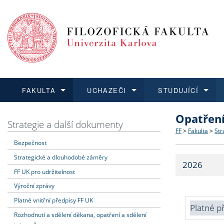
FAKULTA
UCHAZEČI
STUDUJÍCÍ
Opatřen
FAKULTA
UCHAZEČI
STUDUJÍCÍ
VĚDA A VÝZKUM
ZAHRANIČÍ
Struktura a
Co studova
Bakalářsk
O vědě a 
Aktuální n
Strategie a další dokumenty
FF
>
Fakulta
>
Str
Bezpečnost
Dozvědět se více
Podat přihlášku
Dozvědět se více
Dozvědět se více
Dozvědět se více
Strategie 
Učitelské 
Doktorské
Akademické
Vyjíždějící
Strategické a dlouhodobé záměry
2026
Podpora a
Informace 
Rigorózní 
Granty a p
Přijíždějíc
FF UK pro udržitelnost
Výroční zprávy
Absolventi
Vyjíždějíc
Platné vnitřní předpisy FF UK
Platné p
Rozhodnutí a sdělení děkana, opatření a sdělení
Fakultní š