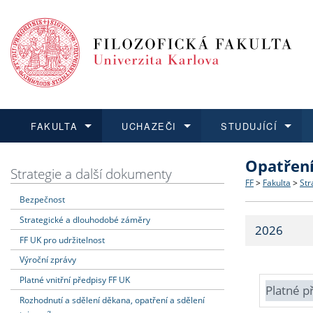
FAKULTA
UCHAZEČI
STUDUJÍCÍ
Opatřen
FAKULTA
UCHAZEČI
STUDUJÍCÍ
VĚDA A VÝZKUM
ZAHRANIČÍ
Struktura a
Co studova
Bakalářsk
O vědě a 
Aktuální n
Strategie a další dokumenty
FF
>
Fakulta
>
Str
Bezpečnost
Dozvědět se více
Podat přihlášku
Dozvědět se více
Dozvědět se více
Dozvědět se více
Strategie 
Učitelské 
Doktorské
Akademické
Vyjíždějící
Strategické a dlouhodobé záměry
2026
Podpora a
Informace 
Rigorózní 
Granty a p
Přijíždějíc
FF UK pro udržitelnost
Výroční zprávy
Absolventi
Vyjíždějíc
Platné vnitřní předpisy FF UK
Platné p
Rozhodnutí a sdělení děkana, opatření a sdělení
Fakultní š