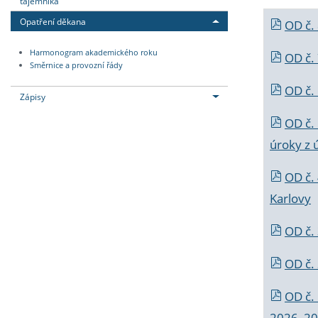
tajemníka
Opatření děkana
OD č.
Harmonogram akademického roku
OD č.
Směrnice a provozní řády
OD č. 
Zápisy
OD č.
úroky z 
OD č.
Karlovy
OD č. 
OD č.
OD č.
2026_202