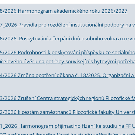
 8/2026 Harmonogram akademického roku 2026/2027
 7_2026 Pravidla pro rozdělení institucionální podpory n
6/2026 Poskytování a čerpání dnů osobního volna a rozvoje
 5/2026 Podrobnosti k poskytování příspěvku ze sociálníh
účelového úvěru na potřeby související s bytovými potřeb
 4/2026 Změna opatření děkana č. 18/2025, Organizační a p
3/2026 Zrušení Centra strategických regionů Filozofické f
 2/2026 k
cestám zaměstnanců Filozofické fakulty Univerzi
 1_2026 Harmonogram přijímacího řízení ke studiu na FF 
7 a příprav přijímacího řízení ke studiu začínajícímu 