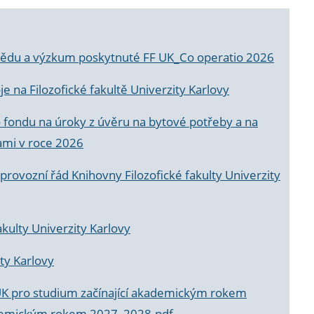
a vědu a výzkum poskytnuté FF UK_Co operatio 2026
 na Filozofické fakultě Univerzity Karlovy
o fondu na úroky z úvěru na bytové potřeby a na
ami v roce 2026
rovozní řád Knihovny Filozofické fakulty Univerzity
akulty Univerzity Karlovy
ty Karlovy
UK pro studium začínající akademickým rokem
akademickým rokem 2027_2028.pdf