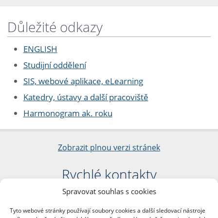
Důležité odkazy
ENGLISH
Studijní oddělení
SIS, webové aplikace, eLearning
Katedry, ústavy a další pracoviště
Harmonogram ak. roku
Zobrazit plnou verzi stránek
Rychlé kontakty
Spravovat souhlas s cookies
Filozofická fakulta
Univerzita Karlova
Tyto webové stránky používají soubory cookies a další sledovací nástroje
nám. Jana Palacha 1/2