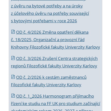
z úvěru na bytové potřeby a na úroky
z účelového úvěru na potřeby související
s bytovými potřebami v roce 2026
OD č. 4/2026 Změna opatření děkana
č. 18/2025, Organizační a provozní řád
Knihovny Filozofické fakulty Univerzity Karlovy
OD č. 3/2026 Zrušení Centra strategických
regionů Filozofické fakulty Univerzity Karlovy
OD č. 2/2026 k
cestám zaměstnanců
Filozofické fakulty Univerzity Karlovy
OD č. 1_2026 Harmonogram přijímacího
řízení ke studiu na FF UK pro studium začínající
akademickým rokem 2026_2027 a příprav