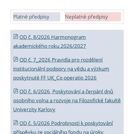
Platné předpisy
Neplatné předpisy
OD č. 8/2026 Harmonogram
akademického roku 2026/2027
OD č. 7_2026 Pravidla pro rozdělení
institucionální podpory na vědu a výzkum
poskytnuté FF UK_Co operatio 2026
OD č. 6/2026 Poskytování a čerpání dnů
osobního volna a rozvoje na Filozofické fakultě
Univerzity Karlovy
OD č. 5/2026 Podrobnosti k poskytování
příspěvku ze sociálního fondu na úroky