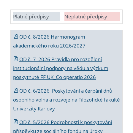
Platné předpisy
Neplatné předpisy
OD č. 8/2026 Harmonogram
akademického roku 2026/2027
OD č. 7_2026 Pravidla pro rozdělení
institucionální podpory na vědu a výzkum
poskytnuté FF UK_Co operatio 2026
OD č. 6/2026 Poskytování a čerpání dnů
osobního volna a rozvoje na Filozofické fakultě
Univerzity Karlovy
OD č. 5/2026 Podrobnosti k poskytování
příspěvku ze sociálního fondu na úroky