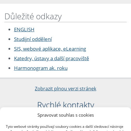
Důležité odkazy
ENGLISH
Studijní oddělení
SIS, webové aplikace, eLearning
Katedry, ústavy a další pracoviště
Harmonogram ak. roku
Zobrazit plnou verzi stránek
Rychlé kontakty
Spravovat souhlas s cookies
Filozofická fakulta
Univerzita Karlova
Tyto webové stránky používají soubory cookies a další sledovací nástroje
nám. Jana Palacha 1/2