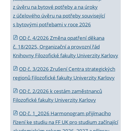
z úvěru na bytové potřeby a na úroky
z účelového úvěru na potřeby související
s bytovými potřebami v roce 2026
OD č. 4/2026 Změna opatření děkana
č. 18/2025, Organizační a provozní řád
Knihovny Filozofické fakulty Univerzity Karlovy
OD č. 3/2026 Zrušení Centra strategických
regionů Filozofické fakulty Univerzity Karlovy
OD č. 2/2026 k
cestám zaměstnanců
Filozofické fakulty Univerzity Karlovy
OD č. 1_2026 Harmonogram přijímacího
řízení ke studiu na FF UK pro studium začínající
akademickým rokem 2026_2027 a příprav