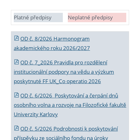
Platné předpisy
Neplatné předpisy
OD č. 8/2026 Harmonogram
akademického roku 2026/2027
OD č. 7_2026 Pravidla pro rozdělení
institucionální podpory na vědu a výzkum
poskytnuté FF UK_Co operatio 2026
OD č. 6/2026 Poskytování a čerpání dnů
osobního volna a rozvoje na Filozofické fakultě
Univerzity Karlovy
OD č. 5/2026 Podrobnosti k poskytování
příspěvku ze sociálního fondu na úroky