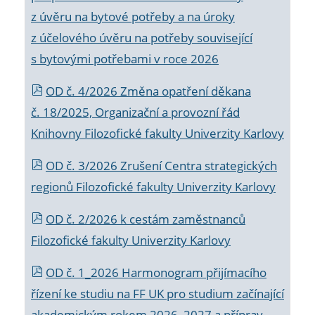
z úvěru na bytové potřeby a na úroky
z účelového úvěru na potřeby související
s bytovými potřebami v roce 2026
OD č. 4/2026 Změna opatření děkana
č. 18/2025, Organizační a provozní řád
Knihovny Filozofické fakulty Univerzity Karlovy
OD č. 3/2026 Zrušení Centra strategických
regionů Filozofické fakulty Univerzity Karlovy
OD č. 2/2026 k
cestám zaměstnanců
Filozofické fakulty Univerzity Karlovy
OD č. 1_2026 Harmonogram přijímacího
řízení ke studiu na FF UK pro studium začínající
akademickým rokem 2026_2027 a příprav