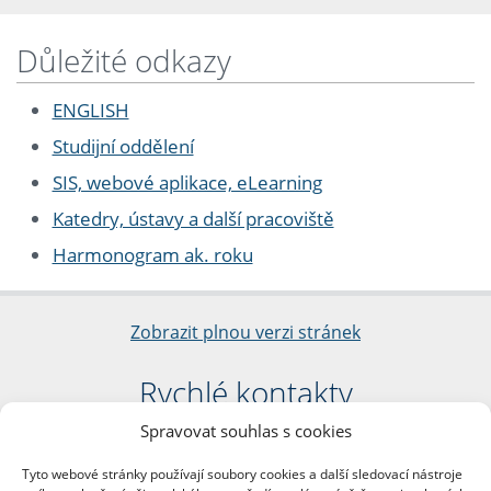
Důležité odkazy
ENGLISH
Studijní oddělení
SIS, webové aplikace, eLearning
Katedry, ústavy a další pracoviště
Harmonogram ak. roku
Zobrazit plnou verzi stránek
Rychlé kontakty
Spravovat souhlas s cookies
Filozofická fakulta
Univerzita Karlova
Tyto webové stránky používají soubory cookies a další sledovací nástroje
nám. Jana Palacha 1/2