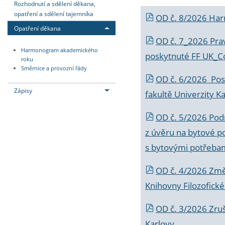
Rozhodnutí a sdělení děkana,
opatření a sdělení tajemníka
OD č. 8/2026 Ha
Opatření děkana
OD č. 7_2026 Prav
Harmonogram akademického
poskytnuté FF UK_C
roku
Směrnice a provozní řády
OD č. 6/2026 Posk
Zápisy
fakultě Univerzity K
OD č. 5/2026 Podr
z úvěru na bytové po
s bytovými potřebam
OD č. 4/2026 Změ
Knihovny Filozofické
OD č. 3/2026 Zruš
Karlovy