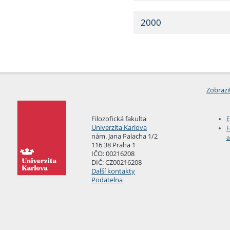
2000
Zobrazi
Filozofická fakulta
E
Univerzita Karlova
F
nám. Jana Palacha 1/2
a
116 38 Praha 1
IČO: 00216208
DIČ: CZ00216208
Další kontakty
Podatelna