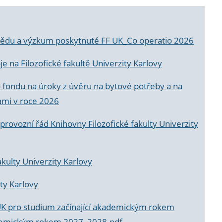
a vědu a výzkum poskytnuté FF UK_Co operatio 2026
 na Filozofické fakultě Univerzity Karlovy
o fondu na úroky z úvěru na bytové potřeby a na
ami v roce 2026
rovozní řád Knihovny Filozofické fakulty Univerzity
akulty Univerzity Karlovy
ty Karlovy
UK pro studium začínající akademickým rokem
akademickým rokem 2027_2028.pdf