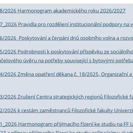
 8/2026 Harmonogram akademického roku 2026/2027
 7_2026 Pravidla pro rozdělení institucionální podpory n
6/2026 Poskytování a čerpání dnů osobního volna a rozvoje
 5/2026 Podrobnosti k poskytování příspěvku ze sociálníh
účelového úvěru na potřeby související s bytovými potřeb
 4/2026 Změna opatření děkana č. 18/2025, Organizační a p
3/2026 Zrušení Centra strategických regionů Filozofické f
 2/2026 k
cestám zaměstnanců Filozofické fakulty Univerzi
 1_2026 Harmonogram přijímacího řízení ke studiu na FF 
7 a příprav přijímacího řízení ke studiu začínajícímu 