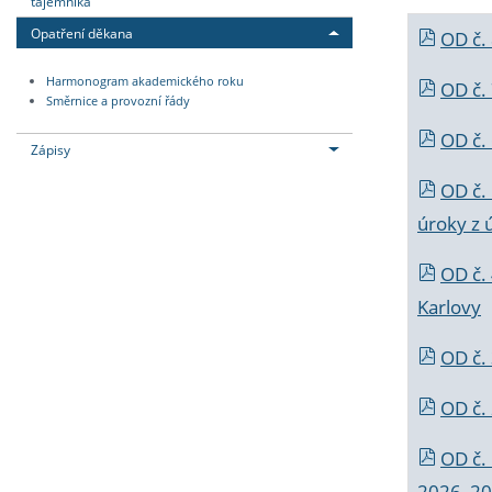
tajemníka
Opatření děkana
OD č.
Harmonogram akademického roku
OD č.
Směrnice a provozní řády
OD č. 
Zápisy
OD č.
úroky z 
OD č.
Karlovy
OD č. 
OD č.
OD č.
2026_202