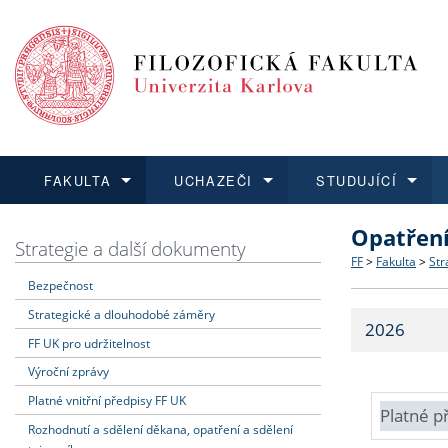
FAKULTA
UCHAZEČI
STUDUJÍCÍ
Opatřen
FAKULTA
UCHAZEČI
STUDUJÍCÍ
VĚDA A VÝZKUM
ZAHRANIČÍ
Struktura a
Co studova
Bakalářsk
O vědě a 
Aktuální n
Strategie a další dokumenty
FF
>
Fakulta
>
Str
Bezpečnost
Dozvědět se více
Podat přihlášku
Dozvědět se více
Dozvědět se více
Dozvědět se více
Strategie 
Učitelské 
Doktorské
Akademické
Vyjíždějící
Strategické a dlouhodobé záměry
2026
Podpora a
Informace 
Rigorózní 
Granty a p
Přijíždějíc
FF UK pro udržitelnost
Výroční zprávy
Absolventi
Vyjíždějíc
Platné vnitřní předpisy FF UK
Platné p
Rozhodnutí a sdělení děkana, opatření a sdělení
Fakultní š