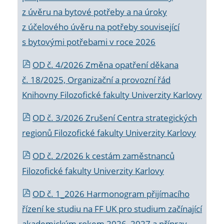
z úvěru na bytové potřeby a na úroky
z účelového úvěru na potřeby související
s bytovými potřebami v roce 2026
OD č. 4/2026 Změna opatření děkana
č. 18/2025, Organizační a provozní řád
Knihovny Filozofické fakulty Univerzity Karlovy
OD č. 3/2026 Zrušení Centra strategických
regionů Filozofické fakulty Univerzity Karlovy
OD č. 2/2026 k
cestám zaměstnanců
Filozofické fakulty Univerzity Karlovy
OD č. 1_2026 Harmonogram přijímacího
řízení ke studiu na FF UK pro studium začínající
akademickým rokem 2026_2027 a příprav