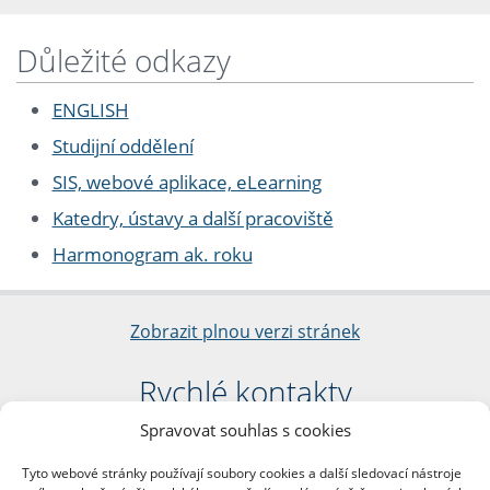
Důležité odkazy
ENGLISH
Studijní oddělení
SIS, webové aplikace, eLearning
Katedry, ústavy a další pracoviště
Harmonogram ak. roku
Zobrazit plnou verzi stránek
Rychlé kontakty
Spravovat souhlas s cookies
Filozofická fakulta
Univerzita Karlova
Tyto webové stránky používají soubory cookies a další sledovací nástroje
nám. Jana Palacha 1/2