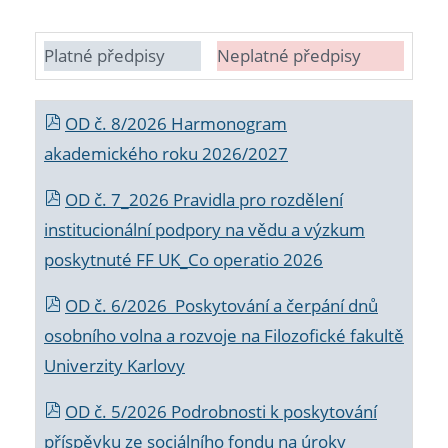
Platné předpisy
Neplatné předpisy
OD č. 8/2026 Harmonogram
akademického roku 2026/2027
OD č. 7_2026 Pravidla pro rozdělení
institucionální podpory na vědu a výzkum
poskytnuté FF UK_Co operatio 2026
OD č. 6/2026 Poskytování a čerpání dnů
osobního volna a rozvoje na Filozofické fakultě
Univerzity Karlovy
OD č. 5/2026 Podrobnosti k poskytování
příspěvku ze sociálního fondu na úroky