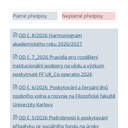
Platné předpisy
Neplatné předpisy
OD č. 8/2026 Harmonogram
akademického roku 2026/2027
OD č. 7_2026 Pravidla pro rozdělení
institucionální podpory na vědu a výzkum
poskytnuté FF UK_Co operatio 2026
OD č. 6/2026 Poskytování a čerpání dnů
osobního volna a rozvoje na Filozofické fakultě
Univerzity Karlovy
OD č. 5/2026 Podrobnosti k poskytování
příspěvku ze sociálního fondu na úroky