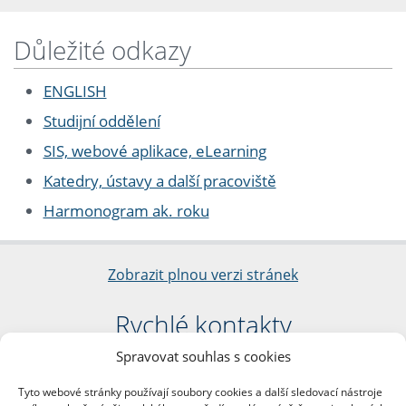
Důležité odkazy
ENGLISH
Studijní oddělení
SIS, webové aplikace, eLearning
Katedry, ústavy a další pracoviště
Harmonogram ak. roku
Zobrazit plnou verzi stránek
Rychlé kontakty
Spravovat souhlas s cookies
Filozofická fakulta
Univerzita Karlova
Tyto webové stránky používají soubory cookies a další sledovací nástroje
nám. Jana Palacha 1/2