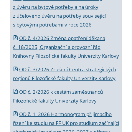
z úvěru na bytové potřeby a na úroky
z účelového úvěru na potřeby související
s bytovými potřebami v roce 2026
OD č. 4/2026 Změna opatření děkana
č. 18/2025, Organizační a provozní řád
Knihovny Filozofické fakulty Univerzity Karlovy
OD č. 3/2026 Zrušení Centra strategických
regionů Filozofické fakulty Univerzity Karlovy
OD č. 2/2026 k
cestám zaměstnanců
Filozofické fakulty Univerzity Karlovy
OD č. 1_2026 Harmonogram přijímacího
řízení ke studiu na FF UK pro studium začínající
akademickým rokem 2026_2027 a příprav