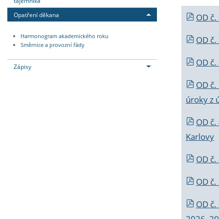
tajemníka
Opatření děkana
OD č.
Harmonogram akademického roku
OD č.
Směrnice a provozní řády
OD č. 
Zápisy
OD č.
úroky z 
OD č.
Karlovy
OD č. 
OD č.
OD č.
2026_202