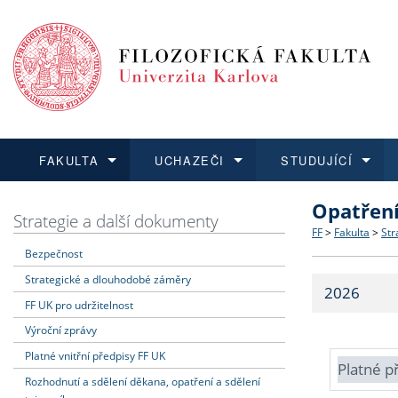
FAKULTA
UCHAZEČI
STUDUJÍCÍ
Opatřen
FAKULTA
UCHAZEČI
STUDUJÍCÍ
VĚDA A VÝZKUM
ZAHRANIČÍ
Struktura a
Co studova
Bakalářsk
O vědě a 
Aktuální n
Strategie a další dokumenty
FF
>
Fakulta
>
Str
Bezpečnost
Dozvědět se více
Podat přihlášku
Dozvědět se více
Dozvědět se více
Dozvědět se více
Strategie 
Učitelské 
Doktorské
Akademické
Vyjíždějící
Strategické a dlouhodobé záměry
2026
Podpora a
Informace 
Rigorózní 
Granty a p
Přijíždějíc
FF UK pro udržitelnost
Výroční zprávy
Absolventi
Vyjíždějíc
Platné vnitřní předpisy FF UK
Platné p
Rozhodnutí a sdělení děkana, opatření a sdělení
Fakultní š