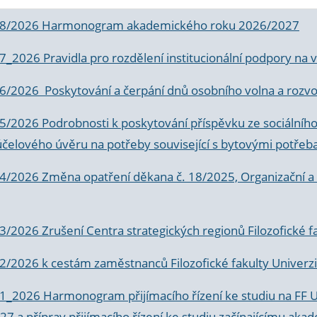
 8/2026 Harmonogram akademického roku 2026/2027
 7_2026 Pravidla pro rozdělení institucionální podpory n
6/2026 Poskytování a čerpání dnů osobního volna a rozvoje
 5/2026 Podrobnosti k poskytování příspěvku ze sociálníh
účelového úvěru na potřeby související s bytovými potřeb
 4/2026 Změna opatření děkana č. 18/2025, Organizační a p
3/2026 Zrušení Centra strategických regionů Filozofické f
 2/2026 k
cestám zaměstnanců Filozofické fakulty Univerzi
 1_2026 Harmonogram přijímacího řízení ke studiu na FF 
7 a příprav přijímacího řízení ke studiu začínajícímu 