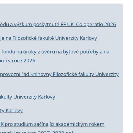
a vědu a výzkum poskytnuté FF UK_Co operatio 2026
 na Filozofické fakultě Univerzity Karlovy
o fondu na úroky z úvěru na bytové potřeby a na
ami v roce 2026
rovozní řád Knihovny Filozofické fakulty Univerzity
akulty Univerzity Karlovy
ty Karlovy
UK pro studium začínající akademickým rokem
akademickým rokem 2027_2028.pdf