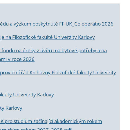
a vědu a výzkum poskytnuté FF UK_Co operatio 2026
 na Filozofické fakultě Univerzity Karlovy
o fondu na úroky z úvěru na bytové potřeby a na
ami v roce 2026
rovozní řád Knihovny Filozofické fakulty Univerzity
akulty Univerzity Karlovy
ty Karlovy
UK pro studium začínající akademickým rokem
akademickým rokem 2027_2028.pdf