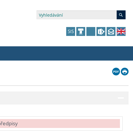
édia a veřejnost
 dalšího vzdělávání
 dalšího vzdělávání
fer & Impact Office
dějící zaměstnanci
vna
amy s mikrocertifikátem
jící se specifickými potřebami
ké ceny a fondy
akultní financování výjezdů
p fakulty
zita třetího věku
a a benefity pro studující
kace
and Central European Studies
ová řízení
předpisy
atelství FF UK