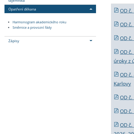
tajemníka
Opatření děkana
OD č.
Harmonogram akademického roku
OD č.
Směrnice a provozní řády
OD č. 
Zápisy
OD č.
úroky z 
OD č.
Karlovy
OD č. 
OD č.
OD č.
2026_202