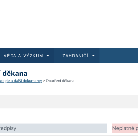
VĚDA A VÝZKUM
ZAHRANIČÍ
í děkana
 historie
t a jak se přihlásit
é a magisterské studium
výzkumu na FF UK
abídky a výběrová řízení
Pro m
Kurzy
Kurzy
Trans
Přijíž
ategie a další dokumenty
>
Opatření děkana
a další dokumenty
studijní programy
 studium
 kvalifikace
 studenti
Kniho
Progr
Studu
Vědec
Mimof
 benefity pro zaměstnance
k průběhu přijímacího řízení
řízení
rojekty
í studenti
E-sho
Univer
Podpor
Publi
East 
 fakulty
í zaměstnanci
Výběr
ředpisy
Neplatné 
koly FF UK
Vydav