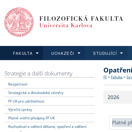
FAKULTA
UCHAZEČI
STUDUJÍCÍ
Opatřen
FAKULTA
UCHAZEČI
STUDUJÍCÍ
VĚDA A VÝZKUM
ZAHRANIČÍ
Struktura a
Co studova
Bakalářsk
O vědě a 
Aktuální n
Strategie a další dokumenty
FF
>
Fakulta
>
Str
Bezpečnost
Dozvědět se více
Podat přihlášku
Dozvědět se více
Dozvědět se více
Dozvědět se více
Strategie 
Učitelské 
Doktorské
Akademické
Vyjíždějící
Strategické a dlouhodobé záměry
2026
Podpora a
Informace 
Rigorózní 
Granty a p
Přijíždějíc
FF UK pro udržitelnost
Výroční zprávy
Absolventi
Vyjíždějíc
Platné vnitřní předpisy FF UK
Platné p
Rozhodnutí a sdělení děkana, opatření a sdělení
Fakultní š