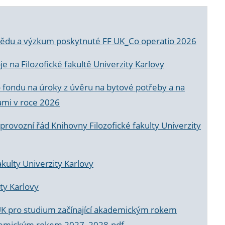
a vědu a výzkum poskytnuté FF UK_Co operatio 2026
 na Filozofické fakultě Univerzity Karlovy
o fondu na úroky z úvěru na bytové potřeby a na
ami v roce 2026
rovozní řád Knihovny Filozofické fakulty Univerzity
akulty Univerzity Karlovy
ty Karlovy
UK pro studium začínající akademickým rokem
akademickým rokem 2027_2028.pdf