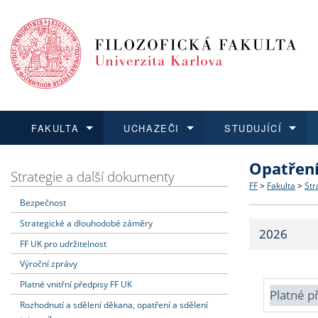
FAKULTA
UCHAZEČI
STUDUJÍCÍ
Opatřen
FAKULTA
UCHAZEČI
STUDUJÍCÍ
VĚDA A VÝZKUM
ZAHRANIČÍ
Struktura a
Co studova
Bakalářsk
O vědě a 
Aktuální n
Strategie a další dokumenty
FF
>
Fakulta
>
Str
Bezpečnost
Dozvědět se více
Podat přihlášku
Dozvědět se více
Dozvědět se více
Dozvědět se více
Strategie 
Učitelské 
Doktorské
Akademické
Vyjíždějící
Strategické a dlouhodobé záměry
2026
Podpora a
Informace 
Rigorózní 
Granty a p
Přijíždějíc
FF UK pro udržitelnost
Výroční zprávy
Absolventi
Vyjíždějíc
Platné vnitřní předpisy FF UK
Platné p
Rozhodnutí a sdělení děkana, opatření a sdělení
Fakultní š