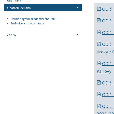
tajemníka
Opatření děkana
OD č.
Harmonogram akademického roku
OD č.
Směrnice a provozní řády
OD č. 
Zápisy
OD č.
úroky z 
OD č.
Karlovy
OD č. 
OD č.
OD č.
2026_202