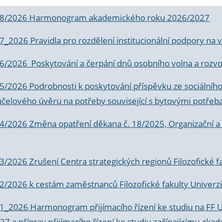
 8/2026 Harmonogram akademického roku 2026/2027
 7_2026 Pravidla pro rozdělení institucionální podpory n
6/2026 Poskytování a čerpání dnů osobního volna a rozvoje
 5/2026 Podrobnosti k poskytování příspěvku ze sociálníh
účelového úvěru na potřeby související s bytovými potřeb
 4/2026 Změna opatření děkana č. 18/2025, Organizační a p
3/2026 Zrušení Centra strategických regionů Filozofické f
 2/2026 k
cestám zaměstnanců Filozofické fakulty Univerzi
 1_2026 Harmonogram přijímacího řízení ke studiu na FF 
7 a příprav přijímacího řízení ke studiu začínajícímu 