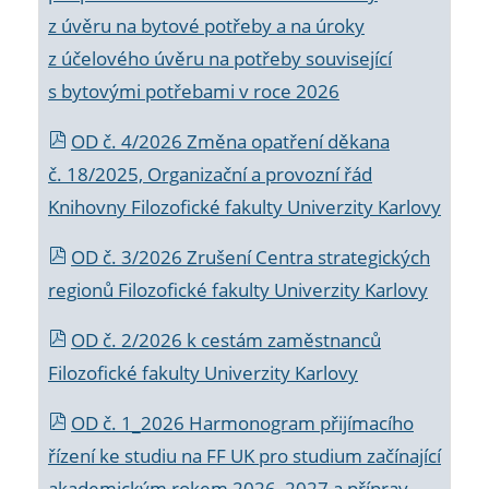
z úvěru na bytové potřeby a na úroky
z účelového úvěru na potřeby související
s bytovými potřebami v roce 2026
OD č. 4/2026 Změna opatření děkana
č. 18/2025, Organizační a provozní řád
Knihovny Filozofické fakulty Univerzity Karlovy
OD č. 3/2026 Zrušení Centra strategických
regionů Filozofické fakulty Univerzity Karlovy
OD č. 2/2026 k
cestám zaměstnanců
Filozofické fakulty Univerzity Karlovy
OD č. 1_2026 Harmonogram přijímacího
řízení ke studiu na FF UK pro studium začínající
akademickým rokem 2026_2027 a příprav