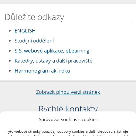
Důležité odkazy
ENGLISH
Studijní oddělení
SIS, webové aplikace, eLearning
Katedry, ústavy a další pracoviště
Harmonogram ak. roku
Zobrazit plnou verzi stránek
Rychlé kontakty
Spravovat souhlas s cookies
Filozofická fakulta
Univerzita Karlova
Tyto webové stránky používají soubory cookies a další sledovací nástroje
nám. Jana Palacha 1/2