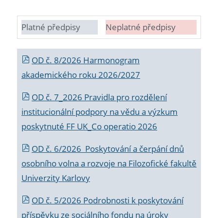
Platné předpisy
Neplatné předpisy
OD č. 8/2026 Harmonogram
akademického roku 2026/2027
OD č. 7_2026 Pravidla pro rozdělení
institucionální podpory na vědu a výzkum
poskytnuté FF UK_Co operatio 2026
OD č. 6/2026 Poskytování a čerpání dnů
osobního volna a rozvoje na Filozofické fakultě
Univerzity Karlovy
OD č. 5/2026 Podrobnosti k poskytování
příspěvku ze sociálního fondu na úroky