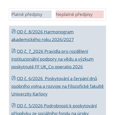
Platné předpisy
Neplatné předpisy
OD č. 8/2026 Harmonogram
akademického roku 2026/2027
OD č. 7_2026 Pravidla pro rozdělení
institucionální podpory na vědu a výzkum
poskytnuté FF UK_Co operatio 2026
OD č. 6/2026 Poskytování a čerpání dnů
osobního volna a rozvoje na Filozofické fakultě
Univerzity Karlovy
OD č. 5/2026 Podrobnosti k poskytování
příspěvku ze sociálního fondu na úroky