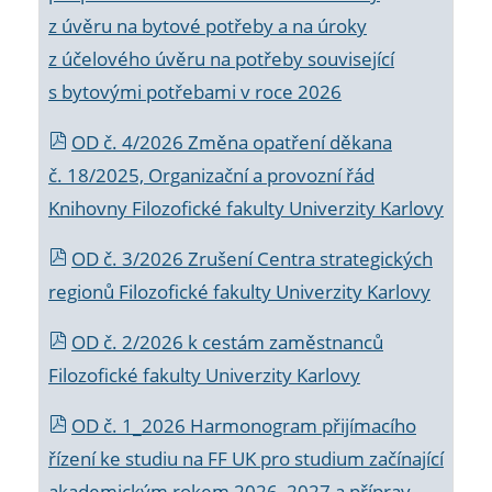
z úvěru na bytové potřeby a na úroky
z účelového úvěru na potřeby související
s bytovými potřebami v roce 2026
OD č. 4/2026 Změna opatření děkana
č. 18/2025, Organizační a provozní řád
Knihovny Filozofické fakulty Univerzity Karlovy
OD č. 3/2026 Zrušení Centra strategických
regionů Filozofické fakulty Univerzity Karlovy
OD č. 2/2026 k
cestám zaměstnanců
Filozofické fakulty Univerzity Karlovy
OD č. 1_2026 Harmonogram přijímacího
řízení ke studiu na FF UK pro studium začínající
akademickým rokem 2026_2027 a příprav