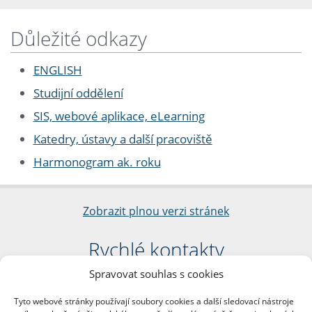
Důležité odkazy
ENGLISH
Studijní oddělení
SIS, webové aplikace, eLearning
Katedry, ústavy a další pracoviště
Harmonogram ak. roku
Zobrazit plnou verzi stránek
Rychlé kontakty
Spravovat souhlas s cookies
Filozofická fakulta
Univerzita Karlova
Tyto webové stránky používají soubory cookies a další sledovací nástroje
nám. Jana Palacha 1/2