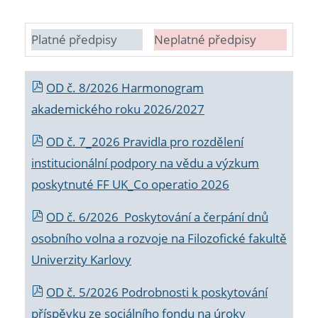
Platné předpisy
Neplatné předpisy
OD č. 8/2026 Harmonogram
akademického roku 2026/2027
OD č. 7_2026 Pravidla pro rozdělení
institucionální podpory na vědu a výzkum
poskytnuté FF UK_Co operatio 2026
OD č. 6/2026 Poskytování a čerpání dnů
osobního volna a rozvoje na Filozofické fakultě
Univerzity Karlovy
OD č. 5/2026 Podrobnosti k poskytování
příspěvku ze sociálního fondu na úroky