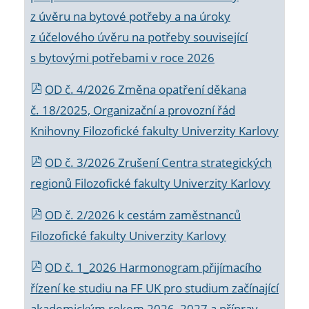
z úvěru na bytové potřeby a na úroky
z účelového úvěru na potřeby související
s bytovými potřebami v roce 2026
OD č. 4/2026 Změna opatření děkana
č. 18/2025, Organizační a provozní řád
Knihovny Filozofické fakulty Univerzity Karlovy
OD č. 3/2026 Zrušení Centra strategických
regionů Filozofické fakulty Univerzity Karlovy
OD č. 2/2026 k
cestám zaměstnanců
Filozofické fakulty Univerzity Karlovy
OD č. 1_2026 Harmonogram přijímacího
řízení ke studiu na FF UK pro studium začínající
akademickým rokem 2026_2027 a příprav