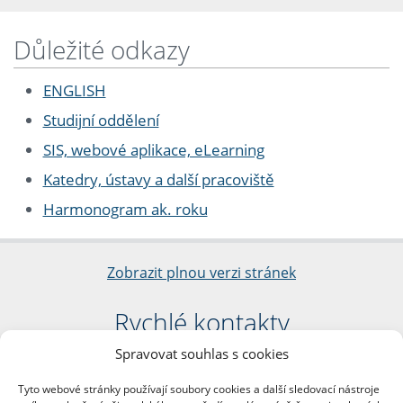
Důležité odkazy
ENGLISH
Studijní oddělení
SIS, webové aplikace, eLearning
Katedry, ústavy a další pracoviště
Harmonogram ak. roku
Zobrazit plnou verzi stránek
Rychlé kontakty
Spravovat souhlas s cookies
Filozofická fakulta
Univerzita Karlova
Tyto webové stránky používají soubory cookies a další sledovací nástroje
nám. Jana Palacha 1/2