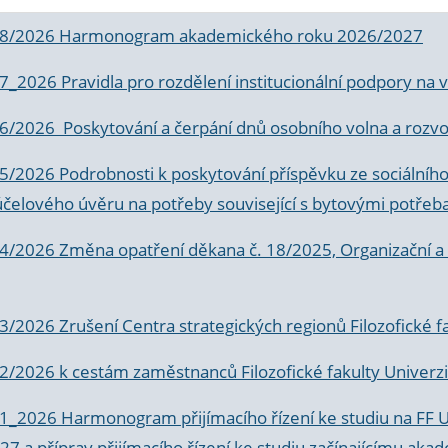
 8/2026 Harmonogram akademického roku 2026/2027
 7_2026 Pravidla pro rozdělení institucionální podpory n
6/2026 Poskytování a čerpání dnů osobního volna a rozvoje
 5/2026 Podrobnosti k poskytování příspěvku ze sociálníh
účelového úvěru na potřeby související s bytovými potřeb
 4/2026 Změna opatření děkana č. 18/2025, Organizační a p
3/2026 Zrušení Centra strategických regionů Filozofické f
 2/2026 k
cestám zaměstnanců Filozofické fakulty Univerzi
 1_2026 Harmonogram přijímacího řízení ke studiu na FF 
7 a příprav přijímacího řízení ke studiu začínajícímu 