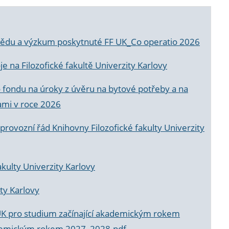
a vědu a výzkum poskytnuté FF UK_Co operatio 2026
 na Filozofické fakultě Univerzity Karlovy
o fondu na úroky z úvěru na bytové potřeby a na
ami v roce 2026
rovozní řád Knihovny Filozofické fakulty Univerzity
akulty Univerzity Karlovy
ty Karlovy
UK pro studium začínající akademickým rokem
akademickým rokem 2027_2028.pdf