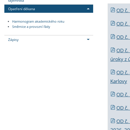
tajemníka
Opatření děkana
OD č.
Harmonogram akademického roku
OD č.
Směrnice a provozní řády
OD č. 
Zápisy
OD č.
úroky z 
OD č.
Karlovy
OD č. 
OD č.
OD č.
2026_202