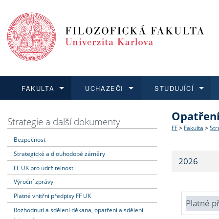
FAKULTA
UCHAZEČI
STUDUJÍCÍ
Opatřen
FAKULTA
UCHAZEČI
STUDUJÍCÍ
VĚDA A VÝZKUM
ZAHRANIČÍ
Struktura a
Co studova
Bakalářsk
O vědě a 
Aktuální n
Strategie a další dokumenty
FF
>
Fakulta
>
Str
Bezpečnost
Dozvědět se více
Podat přihlášku
Dozvědět se více
Dozvědět se více
Dozvědět se více
Strategie 
Učitelské 
Doktorské
Akademické
Vyjíždějící
Strategické a dlouhodobé záměry
2026
Podpora a
Informace 
Rigorózní 
Granty a p
Přijíždějíc
FF UK pro udržitelnost
Výroční zprávy
Absolventi
Vyjíždějíc
Platné vnitřní předpisy FF UK
Platné p
Rozhodnutí a sdělení děkana, opatření a sdělení
Fakultní š