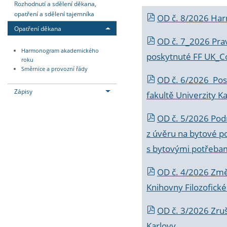
Rozhodnutí a sdělení děkana,
opatření a sdělení tajemníka
OD č. 8/2026 Ha
Opatření děkana
OD č. 7_2026 Prav
Harmonogram akademického
poskytnuté FF UK_C
roku
Směrnice a provozní řády
OD č. 6/2026 Posk
Zápisy
fakultě Univerzity K
OD č. 5/2026 Podr
z úvěru na bytové po
s bytovými potřebam
OD č. 4/2026 Změ
Knihovny Filozofické
OD č. 3/2026 Zruš
Karlovy