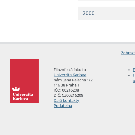
2000
Zobrazi
Filozofická fakulta
E
Univerzita Karlova
F
nám. Jana Palacha 1/2
a
116 38 Praha 1
IČO: 00216208
DIČ: CZ00216208
Další kontakty
Podatelna