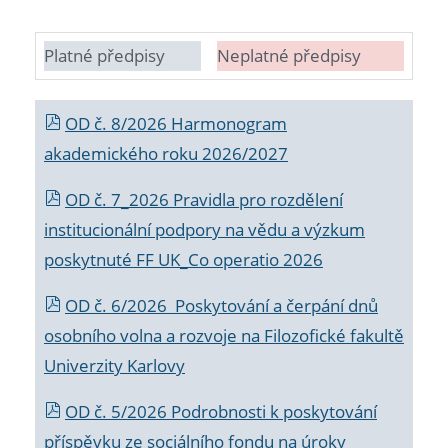
Platné předpisy
Neplatné předpisy
OD č. 8/2026 Harmonogram
akademického roku 2026/2027
OD č. 7_2026 Pravidla pro rozdělení
institucionální podpory na vědu a výzkum
poskytnuté FF UK_Co operatio 2026
OD č. 6/2026 Poskytování a čerpání dnů
osobního volna a rozvoje na Filozofické fakultě
Univerzity Karlovy
OD č. 5/2026 Podrobnosti k poskytování
příspěvku ze sociálního fondu na úroky