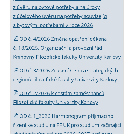
z úvěru na bytové potřeby a na úroky
z účelového úvěru na potřeby související
s bytovými potřebami v roce 2026
OD č. 4/2026 Změna opatření děkana
č. 18/2025, Organizační a provozní řád
Knihovny Filozofické fakulty Univerzity Karlovy
OD č. 3/2026 Zrušení Centra strategických
regionů Filozofické fakulty Univerzity Karlovy
OD č. 2/2026 k
cestám zaměstnanců
Filozofické fakulty Univerzity Karlovy
OD č. 1_2026 Harmonogram přijímacího
řízení ke studiu na FF UK pro studium začínající
akademickým rokem 2026_2027 a příprav