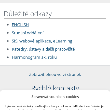
Důležité odkazy
ENGLISH
Studijní oddělení
SIS, webové aplikace, eLearning
Katedry, ústavy a další pracoviště
Harmonogram ak. roku
Zobrazit plnou verzi stránek
Rychlé kontakty
Spravovat souhlas s cookies
Filozofická fakulta
Univerzita Karlova
Tyto webové stránky používají soubory cookies a další sledovací nástroje
nám. Jana Palacha 1/2