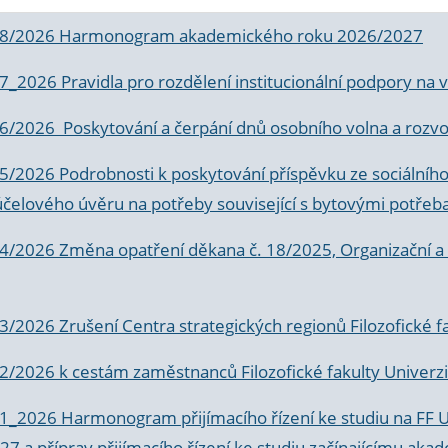
 8/2026 Harmonogram akademického roku 2026/2027
 7_2026 Pravidla pro rozdělení institucionální podpory n
6/2026 Poskytování a čerpání dnů osobního volna a rozvoje
 5/2026 Podrobnosti k poskytování příspěvku ze sociálníh
účelového úvěru na potřeby související s bytovými potřeb
 4/2026 Změna opatření děkana č. 18/2025, Organizační a p
3/2026 Zrušení Centra strategických regionů Filozofické f
 2/2026 k
cestám zaměstnanců Filozofické fakulty Univerzi
 1_2026 Harmonogram přijímacího řízení ke studiu na FF 
7 a příprav přijímacího řízení ke studiu začínajícímu 