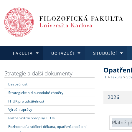
FAKULTA
UCHAZEČI
STUDUJÍCÍ
Opatřen
FAKULTA
UCHAZEČI
STUDUJÍCÍ
VĚDA A VÝZKUM
ZAHRANIČÍ
Struktura a
Co studova
Bakalářsk
O vědě a 
Aktuální n
Strategie a další dokumenty
FF
>
Fakulta
>
Str
Bezpečnost
Dozvědět se více
Podat přihlášku
Dozvědět se více
Dozvědět se více
Dozvědět se více
Strategie 
Učitelské 
Doktorské
Akademické
Vyjíždějící
Strategické a dlouhodobé záměry
2026
Podpora a
Informace 
Rigorózní 
Granty a p
Přijíždějíc
FF UK pro udržitelnost
Výroční zprávy
Absolventi
Vyjíždějíc
Platné vnitřní předpisy FF UK
Platné p
Rozhodnutí a sdělení děkana, opatření a sdělení
Fakultní š