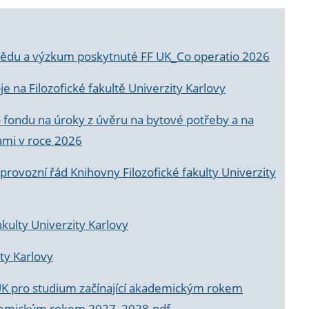
a vědu a výzkum poskytnuté FF UK_Co operatio 2026
 na Filozofické fakultě Univerzity Karlovy
o fondu na úroky z úvěru na bytové potřeby a na
ami v roce 2026
rovozní řád Knihovny Filozofické fakulty Univerzity
akulty Univerzity Karlovy
ty Karlovy
UK pro studium začínající akademickým rokem
akademickým rokem 2027_2028.pdf