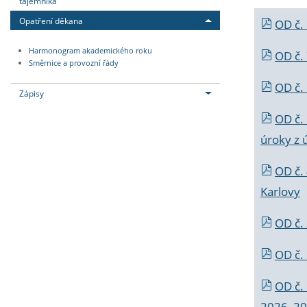
tajemníka
Opatření děkana
OD č.
Harmonogram akademického roku
OD č.
Směrnice a provozní řády
OD č. 
Zápisy
OD č.
úroky z 
OD č.
Karlovy
OD č. 
OD č.
OD č.
2026_202