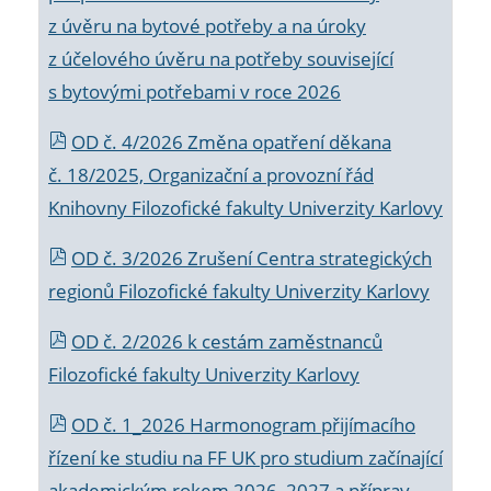
z úvěru na bytové potřeby a na úroky
z účelového úvěru na potřeby související
s bytovými potřebami v roce 2026
OD č. 4/2026 Změna opatření děkana
č. 18/2025, Organizační a provozní řád
Knihovny Filozofické fakulty Univerzity Karlovy
OD č. 3/2026 Zrušení Centra strategických
regionů Filozofické fakulty Univerzity Karlovy
OD č. 2/2026 k
cestám zaměstnanců
Filozofické fakulty Univerzity Karlovy
OD č. 1_2026 Harmonogram přijímacího
řízení ke studiu na FF UK pro studium začínající
akademickým rokem 2026_2027 a příprav