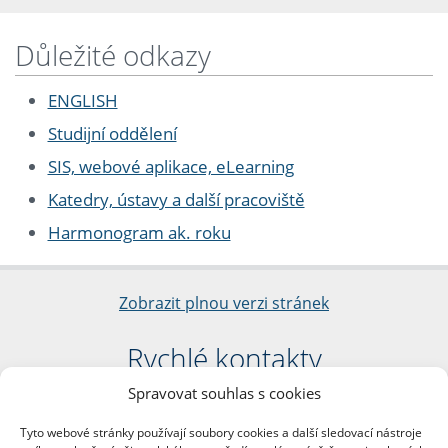
Důležité odkazy
ENGLISH
Studijní oddělení
SIS, webové aplikace, eLearning
Katedry, ústavy a další pracoviště
Harmonogram ak. roku
Zobrazit plnou verzi stránek
Rychlé kontakty
Spravovat souhlas s cookies
Filozofická fakulta
Univerzita Karlova
Tyto webové stránky používají soubory cookies a další sledovací nástroje
nám. Jana Palacha 1/2