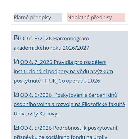
Platné předpisy
Neplatné předpisy
OD č. 8/2026 Harmonogram
akademického roku 2026/2027
OD č. 7_2026 Pravidla pro rozdělení
institucionální podpory na vědu a výzkum
poskytnuté FF UK_Co operatio 2026
OD č. 6/2026 Poskytování a čerpání dnů
osobního volna a rozvoje na Filozofické fakultě
Univerzity Karlovy
OD č. 5/2026 Podrobnosti k poskytování
příspěvku ze sociálního fondu na úroky