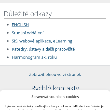
Důležité odkazy
ENGLISH
Studijní oddělení
SIS, webové aplikace, eLearning
Katedry, ústavy a další pracoviště
Harmonogram ak. roku
Zobrazit plnou verzi stránek
Rychlé kontakty
Spravovat souhlas s cookies
Filozofická fakulta
Univerzita Karlova
Tyto webové stránky používají soubory cookies a další sledovací nástroje
nám. Jana Palacha 1/2