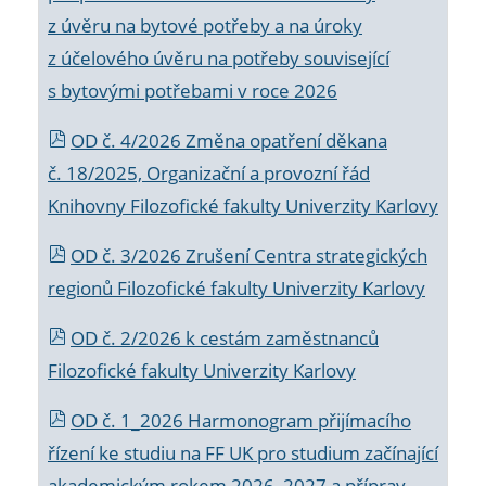
z úvěru na bytové potřeby a na úroky
z účelového úvěru na potřeby související
s bytovými potřebami v roce 2026
OD č. 4/2026 Změna opatření děkana
č. 18/2025, Organizační a provozní řád
Knihovny Filozofické fakulty Univerzity Karlovy
OD č. 3/2026 Zrušení Centra strategických
regionů Filozofické fakulty Univerzity Karlovy
OD č. 2/2026 k
cestám zaměstnanců
Filozofické fakulty Univerzity Karlovy
OD č. 1_2026 Harmonogram přijímacího
řízení ke studiu na FF UK pro studium začínající
akademickým rokem 2026_2027 a příprav