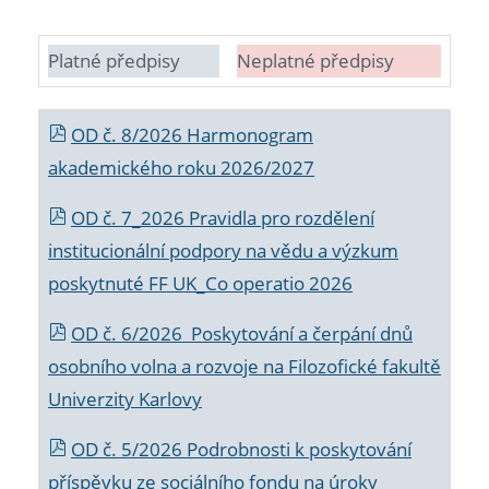
Platné předpisy
Neplatné předpisy
OD č. 8/2026 Harmonogram
akademického roku 2026/2027
OD č. 7_2026 Pravidla pro rozdělení
institucionální podpory na vědu a výzkum
poskytnuté FF UK_Co operatio 2026
OD č. 6/2026 Poskytování a čerpání dnů
osobního volna a rozvoje na Filozofické fakultě
Univerzity Karlovy
OD č. 5/2026 Podrobnosti k poskytování
příspěvku ze sociálního fondu na úroky