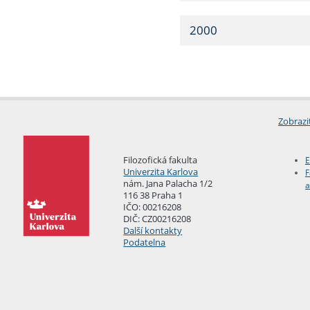
2000
Zobrazi
Filozofická fakulta
E
Univerzita Karlova
F
nám. Jana Palacha 1/2
a
116 38 Praha 1
IČO: 00216208
DIČ: CZ00216208
Další kontakty
Podatelna