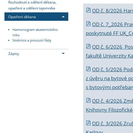
Rozhodnutí a sdělení děkana,
opatření a sdělení tajemníka
OD č. 8/2026 Ha
Opatření děkana
OD č. 7_2026 Prav
Harmonogram akademického
poskytnuté FF UK_C
roku
Směrnice a provozní řády
OD č. 6/2026 Posk
Zápisy
fakultě Univerzity K
OD č. 5/2026 Podr
z úvěru na bytové po
s bytovými potřebam
OD č. 4/2026 Změ
Knihovny Filozofické
OD č. 3/2026 Zruš
Karlovy