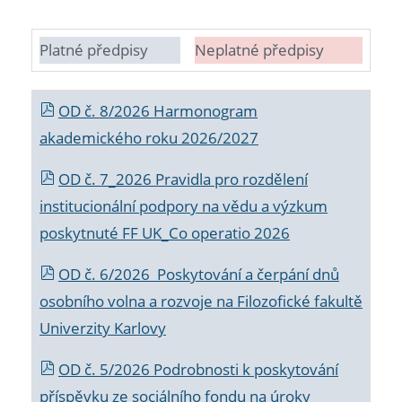
Platné předpisy
Neplatné předpisy
OD č. 8/2026 Harmonogram
akademického roku 2026/2027
OD č. 7_2026 Pravidla pro rozdělení
institucionální podpory na vědu a výzkum
poskytnuté FF UK_Co operatio 2026
OD č. 6/2026 Poskytování a čerpání dnů
osobního volna a rozvoje na Filozofické fakultě
Univerzity Karlovy
OD č. 5/2026 Podrobnosti k poskytování
příspěvku ze sociálního fondu na úroky