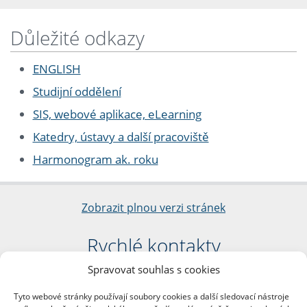
Důležité odkazy
ENGLISH
Studijní oddělení
SIS, webové aplikace, eLearning
Katedry, ústavy a další pracoviště
Harmonogram ak. roku
Zobrazit plnou verzi stránek
Rychlé kontakty
Spravovat souhlas s cookies
Filozofická fakulta
Univerzita Karlova
Tyto webové stránky používají soubory cookies a další sledovací nástroje
nám. Jana Palacha 1/2