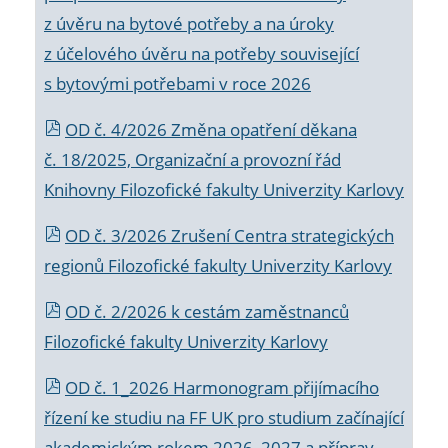
z úvěru na bytové potřeby a na úroky
z účelového úvěru na potřeby související
s bytovými potřebami v roce 2026
OD č. 4/2026 Změna opatření děkana
č. 18/2025, Organizační a provozní řád
Knihovny Filozofické fakulty Univerzity Karlovy
OD č. 3/2026 Zrušení Centra strategických
regionů Filozofické fakulty Univerzity Karlovy
OD č. 2/2026 k
cestám zaměstnanců
Filozofické fakulty Univerzity Karlovy
OD č. 1_2026 Harmonogram přijímacího
řízení ke studiu na FF UK pro studium začínající
akademickým rokem 2026_2027 a příprav