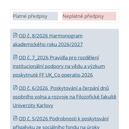
Platné předpisy
Neplatné předpisy
OD č. 8/2026 Harmonogram
akademického roku 2026/2027
OD č. 7_2026 Pravidla pro rozdělení
institucionální podpory na vědu a výzkum
poskytnuté FF UK_Co operatio 2026
OD č. 6/2026 Poskytování a čerpání dnů
osobního volna a rozvoje na Filozofické fakultě
Univerzity Karlovy
OD č. 5/2026 Podrobnosti k poskytování
příspěvku ze sociálního fondu na úroky