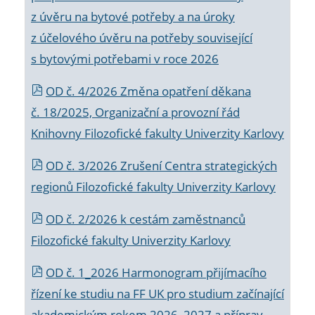
z úvěru na bytové potřeby a na úroky
z účelového úvěru na potřeby související
s bytovými potřebami v roce 2026
OD č. 4/2026 Změna opatření děkana
č. 18/2025, Organizační a provozní řád
Knihovny Filozofické fakulty Univerzity Karlovy
OD č. 3/2026 Zrušení Centra strategických
regionů Filozofické fakulty Univerzity Karlovy
OD č. 2/2026 k
cestám zaměstnanců
Filozofické fakulty Univerzity Karlovy
OD č. 1_2026 Harmonogram přijímacího
řízení ke studiu na FF UK pro studium začínající
akademickým rokem 2026_2027 a příprav