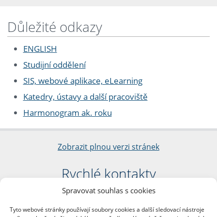
Důležité odkazy
ENGLISH
Studijní oddělení
SIS, webové aplikace, eLearning
Katedry, ústavy a další pracoviště
Harmonogram ak. roku
Zobrazit plnou verzi stránek
Rychlé kontakty
Spravovat souhlas s cookies
Filozofická fakulta
Univerzita Karlova
Tyto webové stránky používají soubory cookies a další sledovací nástroje
nám. Jana Palacha 1/2