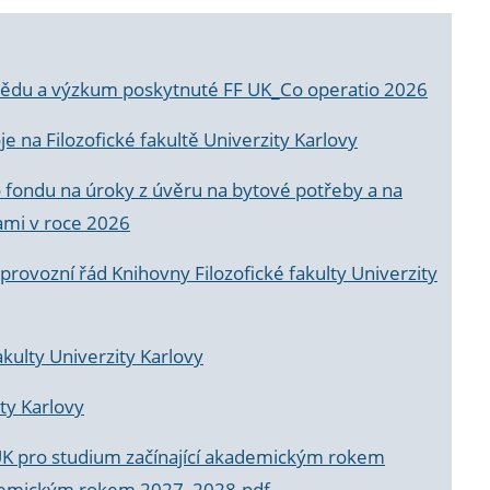
a vědu a výzkum poskytnuté FF UK_Co operatio 2026
 na Filozofické fakultě Univerzity Karlovy
o fondu na úroky z úvěru na bytové potřeby a na
ami v roce 2026
rovozní řád Knihovny Filozofické fakulty Univerzity
akulty Univerzity Karlovy
ty Karlovy
UK pro studium začínající akademickým rokem
akademickým rokem 2027_2028.pdf