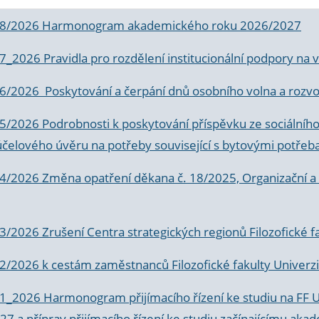
 8/2026 Harmonogram akademického roku 2026/2027
 7_2026 Pravidla pro rozdělení institucionální podpory n
6/2026 Poskytování a čerpání dnů osobního volna a rozvoje
 5/2026 Podrobnosti k poskytování příspěvku ze sociálníh
účelového úvěru na potřeby související s bytovými potřeb
 4/2026 Změna opatření děkana č. 18/2025, Organizační a p
3/2026 Zrušení Centra strategických regionů Filozofické f
 2/2026 k
cestám zaměstnanců Filozofické fakulty Univerzi
 1_2026 Harmonogram přijímacího řízení ke studiu na FF 
7 a příprav přijímacího řízení ke studiu začínajícímu 