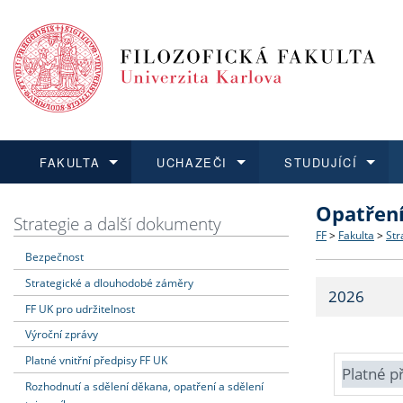
FAKULTA
UCHAZEČI
STUDUJÍCÍ
Opatřen
FAKULTA
UCHAZEČI
STUDUJÍCÍ
VĚDA A VÝZKUM
ZAHRANIČÍ
Struktura a
Co studova
Bakalářsk
O vědě a 
Aktuální n
Strategie a další dokumenty
FF
>
Fakulta
>
Str
Bezpečnost
Dozvědět se více
Podat přihlášku
Dozvědět se více
Dozvědět se více
Dozvědět se více
Strategie 
Učitelské 
Doktorské
Akademické
Vyjíždějící
Strategické a dlouhodobé záměry
2026
Podpora a
Informace 
Rigorózní 
Granty a p
Přijíždějíc
FF UK pro udržitelnost
Výroční zprávy
Absolventi
Vyjíždějíc
Platné vnitřní předpisy FF UK
Platné p
Rozhodnutí a sdělení děkana, opatření a sdělení
Fakultní š