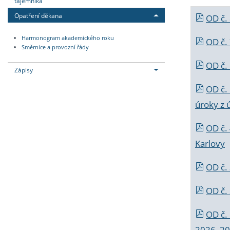
tajemníka
Opatření děkana
OD č.
Harmonogram akademického roku
OD č.
Směrnice a provozní řády
OD č. 
Zápisy
OD č.
úroky z 
OD č.
Karlovy
OD č. 
OD č.
OD č.
2026_202