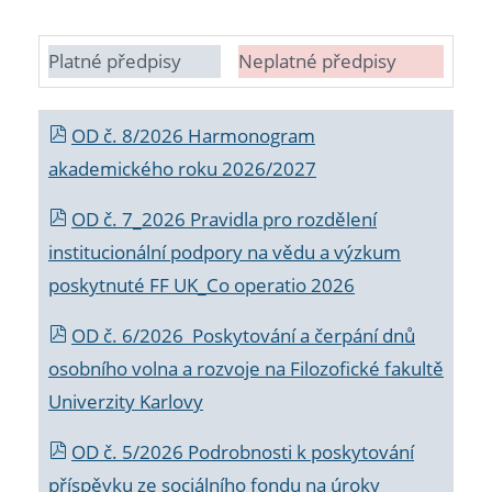
Platné předpisy
Neplatné předpisy
OD č. 8/2026 Harmonogram
akademického roku 2026/2027
OD č. 7_2026 Pravidla pro rozdělení
institucionální podpory na vědu a výzkum
poskytnuté FF UK_Co operatio 2026
OD č. 6/2026 Poskytování a čerpání dnů
osobního volna a rozvoje na Filozofické fakultě
Univerzity Karlovy
OD č. 5/2026 Podrobnosti k poskytování
příspěvku ze sociálního fondu na úroky