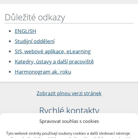
Důležité odkazy
ENGLISH
Studijní oddělení
SIS, webové aplikace, eLearning
Katedry, ústavy a další pracoviště
Harmonogram ak. roku
Zobrazit plnou verzi stránek
Rychlé kontakty
Spravovat souhlas s cookies
Filozofická fakulta
Univerzita Karlova
Tyto webové stránky používají soubory cookies a další sledovací nástroje
nám. Jana Palacha 1/2