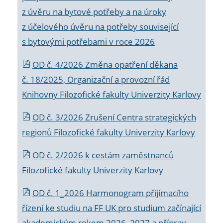
z úvěru na bytové potřeby a na úroky
z účelového úvěru na potřeby související
s bytovými potřebami v roce 2026
OD č. 4/2026 Změna opatření děkana
č. 18/2025, Organizační a provozní řád
Knihovny Filozofické fakulty Univerzity Karlovy
OD č. 3/2026 Zrušení Centra strategických
regionů Filozofické fakulty Univerzity Karlovy
OD č. 2/2026 k
cestám zaměstnanců
Filozofické fakulty Univerzity Karlovy
OD č. 1_2026 Harmonogram přijímacího
řízení ke studiu na FF UK pro studium začínající
akademickým rokem 2026_2027 a příprav