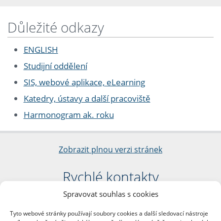
Důležité odkazy
ENGLISH
Studijní oddělení
SIS, webové aplikace, eLearning
Katedry, ústavy a další pracoviště
Harmonogram ak. roku
Zobrazit plnou verzi stránek
Rychlé kontakty
Spravovat souhlas s cookies
Filozofická fakulta
Univerzita Karlova
Tyto webové stránky používají soubory cookies a další sledovací nástroje
nám. Jana Palacha 1/2