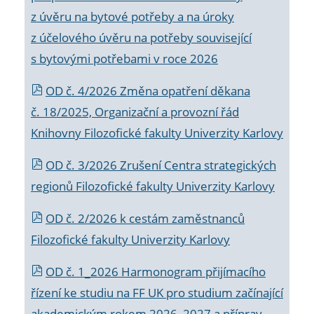
z úvěru na bytové potřeby a na úroky
z účelového úvěru na potřeby související
s bytovými potřebami v roce 2026
OD č. 4/2026 Změna opatření děkana
č. 18/2025, Organizační a provozní řád
Knihovny Filozofické fakulty Univerzity Karlovy
OD č. 3/2026 Zrušení Centra strategických
regionů Filozofické fakulty Univerzity Karlovy
OD č. 2/2026 k
cestám zaměstnanců
Filozofické fakulty Univerzity Karlovy
OD č. 1_2026 Harmonogram přijímacího
řízení ke studiu na FF UK pro studium začínající
akademickým rokem 2026_2027 a příprav