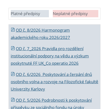
Platné předpisy
Neplatné předpisy
OD č. 8/2026 Harmonogram
akademického roku 2026/2027
OD č. 7_2026 Pravidla pro rozdělení
institucionální podpory na vědu a výzkum
poskytnuté FF UK_Co operatio 2026
OD č. 6/2026 Poskytování a čerpání dnů
osobního volna a rozvoje na Filozofické fakultě
Univerzity Karlovy
OD č. 5/2026 Podrobnosti k poskytování
příspěvku ze sociálního fondu na úroky