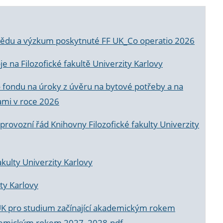
a vědu a výzkum poskytnuté FF UK_Co operatio 2026
 na Filozofické fakultě Univerzity Karlovy
o fondu na úroky z úvěru na bytové potřeby a na
ami v roce 2026
rovozní řád Knihovny Filozofické fakulty Univerzity
akulty Univerzity Karlovy
ty Karlovy
UK pro studium začínající akademickým rokem
akademickým rokem 2027_2028.pdf