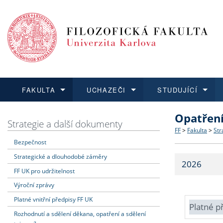
FAKULTA
UCHAZEČI
STUDUJÍCÍ
Opatřen
FAKULTA
UCHAZEČI
STUDUJÍCÍ
VĚDA A VÝZKUM
ZAHRANIČÍ
Struktura a
Co studova
Bakalářsk
O vědě a 
Aktuální n
Strategie a další dokumenty
FF
>
Fakulta
>
Str
Bezpečnost
Dozvědět se více
Podat přihlášku
Dozvědět se více
Dozvědět se více
Dozvědět se více
Strategie 
Učitelské 
Doktorské
Akademické
Vyjíždějící
Strategické a dlouhodobé záměry
2026
Podpora a
Informace 
Rigorózní 
Granty a p
Přijíždějíc
FF UK pro udržitelnost
Výroční zprávy
Absolventi
Vyjíždějíc
Platné vnitřní předpisy FF UK
Platné p
Rozhodnutí a sdělení děkana, opatření a sdělení
Fakultní š