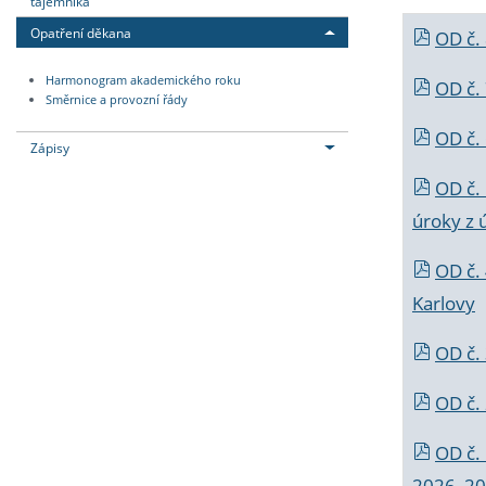
tajemníka
Opatření děkana
OD č.
Harmonogram akademického roku
OD č.
Směrnice a provozní řády
OD č. 
Zápisy
OD č.
úroky z 
OD č.
Karlovy
OD č. 
OD č.
OD č.
2026_202