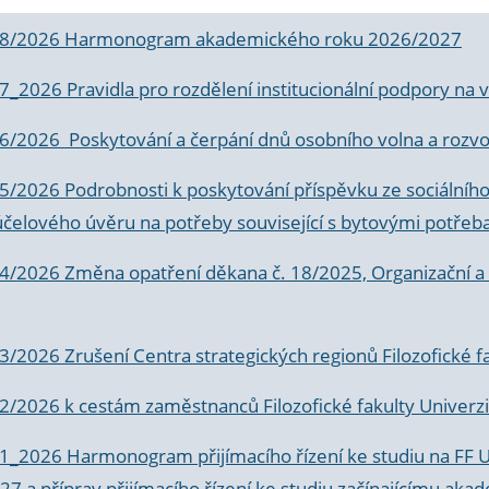
 8/2026 Harmonogram akademického roku 2026/2027
 7_2026 Pravidla pro rozdělení institucionální podpory n
6/2026 Poskytování a čerpání dnů osobního volna a rozvoje
 5/2026 Podrobnosti k poskytování příspěvku ze sociálníh
účelového úvěru na potřeby související s bytovými potřeb
 4/2026 Změna opatření děkana č. 18/2025, Organizační a p
3/2026 Zrušení Centra strategických regionů Filozofické f
 2/2026 k
cestám zaměstnanců Filozofické fakulty Univerzi
 1_2026 Harmonogram přijímacího řízení ke studiu na FF 
7 a příprav přijímacího řízení ke studiu začínajícímu 