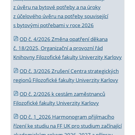
z úvěru na bytové potřeby a na úroky
z účelového úvěru na potřeby související
s bytovými potřebami v roce 2026
OD č. 4/2026 Změna opatření děkana
č. 18/2025, Organizační a provozní řád
Knihovny Filozofické fakulty Univerzity Karlovy
OD č. 3/2026 Zrušení Centra strategických
regionů Filozofické fakulty Univerzity Karlovy
OD č. 2/2026 k
cestám zaměstnanců
Filozofické fakulty Univerzity Karlovy
OD č. 1_2026 Harmonogram přijímacího
řízení ke studiu na FF UK pro studium začínající
akademickým rokem 2026_2027 a příprav