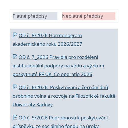
Platné předpisy
Neplatné předpisy
OD č. 8/2026 Harmonogram
akademického roku 2026/2027
OD č. 7_2026 Pravidla pro rozdělení
institucionální podpory na vědu a výzkum
poskytnuté FF UK_Co operatio 2026
OD č. 6/2026 Poskytování a čerpání dnů
osobního volna a rozvoje na Filozofické fakultě
Univerzity Karlovy
OD č. 5/2026 Podrobnosti k poskytování
příspěvku ze sociálního fondu na úroky