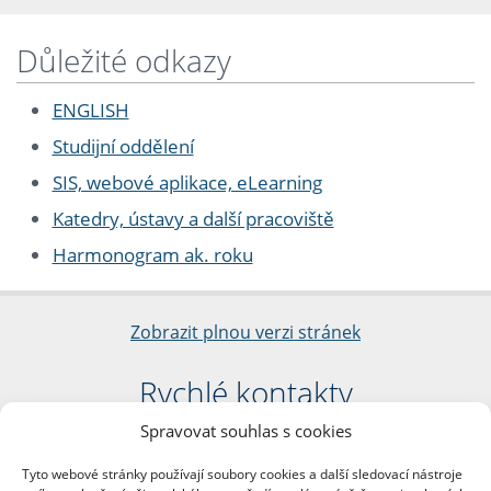
Důležité odkazy
ENGLISH
Studijní oddělení
SIS, webové aplikace, eLearning
Katedry, ústavy a další pracoviště
Harmonogram ak. roku
Zobrazit plnou verzi stránek
Rychlé kontakty
Spravovat souhlas s cookies
Filozofická fakulta
Univerzita Karlova
Tyto webové stránky používají soubory cookies a další sledovací nástroje
nám. Jana Palacha 1/2