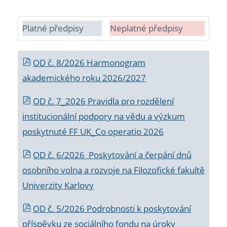
Platné předpisy
Neplatné předpisy
OD č. 8/2026 Harmonogram
akademického roku 2026/2027
OD č. 7_2026 Pravidla pro rozdělení
institucionální podpory na vědu a výzkum
poskytnuté FF UK_Co operatio 2026
OD č. 6/2026 Poskytování a čerpání dnů
osobního volna a rozvoje na Filozofické fakultě
Univerzity Karlovy
OD č. 5/2026 Podrobnosti k poskytování
příspěvku ze sociálního fondu na úroky