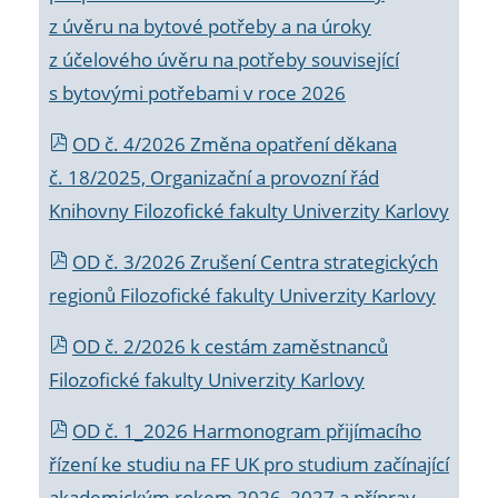
z úvěru na bytové potřeby a na úroky
z účelového úvěru na potřeby související
s bytovými potřebami v roce 2026
OD č. 4/2026 Změna opatření děkana
č. 18/2025, Organizační a provozní řád
Knihovny Filozofické fakulty Univerzity Karlovy
OD č. 3/2026 Zrušení Centra strategických
regionů Filozofické fakulty Univerzity Karlovy
OD č. 2/2026 k
cestám zaměstnanců
Filozofické fakulty Univerzity Karlovy
OD č. 1_2026 Harmonogram přijímacího
řízení ke studiu na FF UK pro studium začínající
akademickým rokem 2026_2027 a příprav