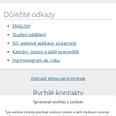
Důležité odkazy
ENGLISH
Studijní oddělení
SIS, webové aplikace, eLearning
Katedry, ústavy a další pracoviště
Harmonogram ak. roku
Zobrazit plnou verzi stránek
Rychlé kontakty
Spravovat souhlas s cookies
Filozofická fakulta
Univerzita Karlova
Tyto webové stránky používají soubory cookies a další sledovací nástroje
nám. Jana Palacha 1/2