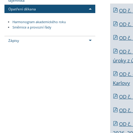
tajemníka
Opatření děkana
OD č.
Harmonogram akademického roku
OD č.
Směrnice a provozní řády
OD č. 
Zápisy
OD č.
úroky z 
OD č.
Karlovy
OD č. 
OD č.
OD č.
2026_202