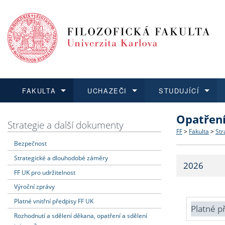
FAKULTA
UCHAZEČI
STUDUJÍCÍ
Opatřen
FAKULTA
UCHAZEČI
STUDUJÍCÍ
VĚDA A VÝZKUM
ZAHRANIČÍ
Struktura a
Co studova
Bakalářsk
O vědě a 
Aktuální n
Strategie a další dokumenty
FF
>
Fakulta
>
Str
Bezpečnost
Dozvědět se více
Podat přihlášku
Dozvědět se více
Dozvědět se více
Dozvědět se více
Strategie 
Učitelské 
Doktorské
Akademické
Vyjíždějící
Strategické a dlouhodobé záměry
2026
Podpora a
Informace 
Rigorózní 
Granty a p
Přijíždějíc
FF UK pro udržitelnost
Výroční zprávy
Absolventi
Vyjíždějíc
Platné vnitřní předpisy FF UK
Platné p
Rozhodnutí a sdělení děkana, opatření a sdělení
Fakultní š