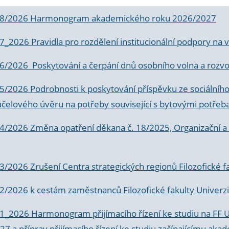
 8/2026 Harmonogram akademického roku 2026/2027
 7_2026 Pravidla pro rozdělení institucionální podpory n
6/2026 Poskytování a čerpání dnů osobního volna a rozvoje
 5/2026 Podrobnosti k poskytování příspěvku ze sociálníh
účelového úvěru na potřeby související s bytovými potřeb
 4/2026 Změna opatření děkana č. 18/2025, Organizační a p
3/2026 Zrušení Centra strategických regionů Filozofické f
 2/2026 k
cestám zaměstnanců Filozofické fakulty Univerzi
 1_2026 Harmonogram přijímacího řízení ke studiu na FF 
7 a příprav přijímacího řízení ke studiu začínajícímu 