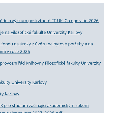
a vědu a výzkum poskytnuté FF UK_Co operatio 2026
 na Filozofické fakultě Univerzity Karlovy
o fondu na úroky z úvěru na bytové potřeby a na
ami v roce 2026
rovozní řád Knihovny Filozofické fakulty Univerzity
akulty Univerzity Karlovy
ty Karlovy
UK pro studium začínající akademickým rokem
akademickým rokem 2027_2028.pdf