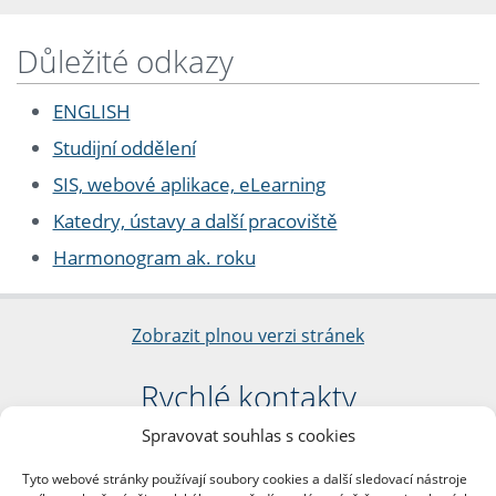
Důležité odkazy
ENGLISH
Studijní oddělení
SIS, webové aplikace, eLearning
Katedry, ústavy a další pracoviště
Harmonogram ak. roku
Zobrazit plnou verzi stránek
Rychlé kontakty
Spravovat souhlas s cookies
Filozofická fakulta
Univerzita Karlova
Tyto webové stránky používají soubory cookies a další sledovací nástroje
nám. Jana Palacha 1/2