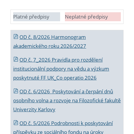
Platné předpisy
Neplatné předpisy
OD č. 8/2026 Harmonogram
akademického roku 2026/2027
OD č. 7_2026 Pravidla pro rozdělení
institucionální podpory na vědu a výzkum
poskytnuté FF UK_Co operatio 2026
OD č. 6/2026 Poskytování a čerpání dnů
osobního volna a rozvoje na Filozofické fakultě
Univerzity Karlovy
OD č. 5/2026 Podrobnosti k poskytování
příspěvku ze sociálního fondu na úroky