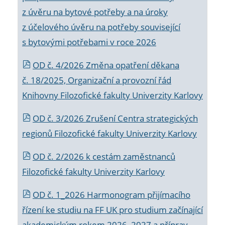
z úvěru na bytové potřeby a na úroky
z účelového úvěru na potřeby související
s bytovými potřebami v roce 2026
OD č. 4/2026 Změna opatření děkana
č. 18/2025, Organizační a provozní řád
Knihovny Filozofické fakulty Univerzity Karlovy
OD č. 3/2026 Zrušení Centra strategických
regionů Filozofické fakulty Univerzity Karlovy
OD č. 2/2026 k
cestám zaměstnanců
Filozofické fakulty Univerzity Karlovy
OD č. 1_2026 Harmonogram přijímacího
řízení ke studiu na FF UK pro studium začínající
akademickým rokem 2026_2027 a příprav