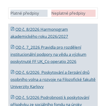
Platné předpisy
Neplatné předpisy
OD č. 8/2026 Harmonogram
akademického roku 2026/2027
OD č. 7_2026 Pravidla pro rozdělení
institucionální podpory na vědu a výzkum
poskytnuté FF UK_Co operatio 2026
OD č. 6/2026 Poskytování a čerpání dnů
osobního volna a rozvoje na Filozofické fakultě
Univerzity Karlovy
OD č. 5/2026 Podrobnosti k poskytování
příspěvku ze sociálního fondu na úroky