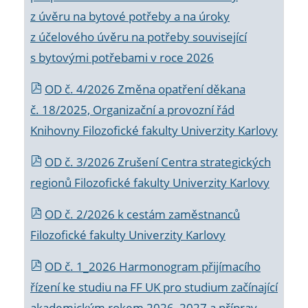
z úvěru na bytové potřeby a na úroky
z účelového úvěru na potřeby související
s bytovými potřebami v roce 2026
OD č. 4/2026 Změna opatření děkana
č. 18/2025, Organizační a provozní řád
Knihovny Filozofické fakulty Univerzity Karlovy
OD č. 3/2026 Zrušení Centra strategických
regionů Filozofické fakulty Univerzity Karlovy
OD č. 2/2026 k
cestám zaměstnanců
Filozofické fakulty Univerzity Karlovy
OD č. 1_2026 Harmonogram přijímacího
řízení ke studiu na FF UK pro studium začínající
akademickým rokem 2026_2027 a příprav