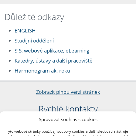
Důležité odkazy
ENGLISH
Studijní oddělení
SIS, webové aplikace, eLearning
Katedry, ústavy a další pracoviště
Harmonogram ak. roku
Zobrazit plnou verzi stránek
Rychlé kontakty
Spravovat souhlas s cookies
Filozofická fakulta
Univerzita Karlova
Tyto webové stránky používají soubory cookies a další sledovací nástroje
nám. Jana Palacha 1/2