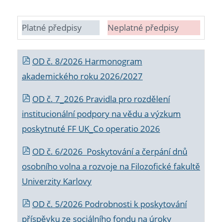
Platné předpisy
Neplatné předpisy
OD č. 8/2026 Harmonogram
akademického roku 2026/2027
OD č. 7_2026 Pravidla pro rozdělení
institucionální podpory na vědu a výzkum
poskytnuté FF UK_Co operatio 2026
OD č. 6/2026 Poskytování a čerpání dnů
osobního volna a rozvoje na Filozofické fakultě
Univerzity Karlovy
OD č. 5/2026 Podrobnosti k poskytování
příspěvku ze sociálního fondu na úroky