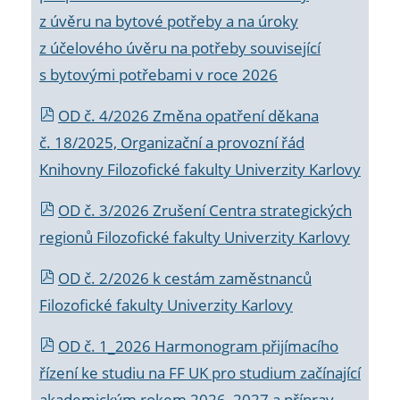
z úvěru na bytové potřeby a na úroky
z účelového úvěru na potřeby související
s bytovými potřebami v roce 2026
OD č. 4/2026 Změna opatření děkana
č. 18/2025, Organizační a provozní řád
Knihovny Filozofické fakulty Univerzity Karlovy
OD č. 3/2026 Zrušení Centra strategických
regionů Filozofické fakulty Univerzity Karlovy
OD č. 2/2026 k
cestám zaměstnanců
Filozofické fakulty Univerzity Karlovy
OD č. 1_2026 Harmonogram přijímacího
řízení ke studiu na FF UK pro studium začínající
akademickým rokem 2026_2027 a příprav