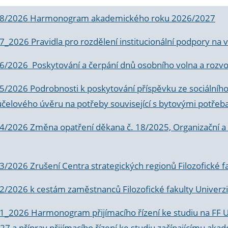
 8/2026 Harmonogram akademického roku 2026/2027
 7_2026 Pravidla pro rozdělení institucionální podpory n
6/2026 Poskytování a čerpání dnů osobního volna a rozvoje
 5/2026 Podrobnosti k poskytování příspěvku ze sociálníh
účelového úvěru na potřeby související s bytovými potřeb
 4/2026 Změna opatření děkana č. 18/2025, Organizační a p
3/2026 Zrušení Centra strategických regionů Filozofické f
 2/2026 k
cestám zaměstnanců Filozofické fakulty Univerzi
 1_2026 Harmonogram přijímacího řízení ke studiu na FF 
7 a příprav přijímacího řízení ke studiu začínajícímu 