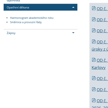
tajemníka
Opatření děkana
OD č.
Harmonogram akademického roku
OD č.
Směrnice a provozní řády
OD č. 
Zápisy
OD č.
úroky z 
OD č.
Karlovy
OD č. 
OD č.
OD č.
2026_202