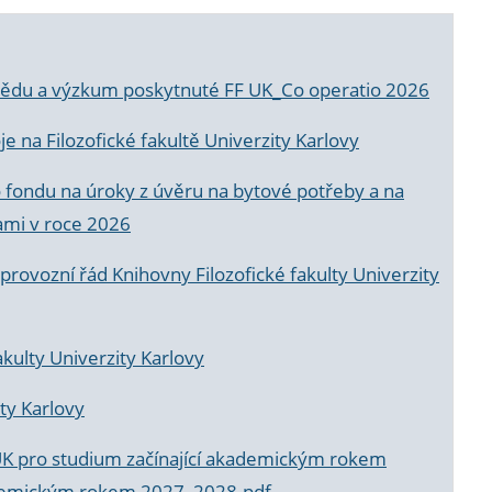
a vědu a výzkum poskytnuté FF UK_Co operatio 2026
 na Filozofické fakultě Univerzity Karlovy
o fondu na úroky z úvěru na bytové potřeby a na
ami v roce 2026
rovozní řád Knihovny Filozofické fakulty Univerzity
akulty Univerzity Karlovy
ty Karlovy
UK pro studium začínající akademickým rokem
akademickým rokem 2027_2028.pdf