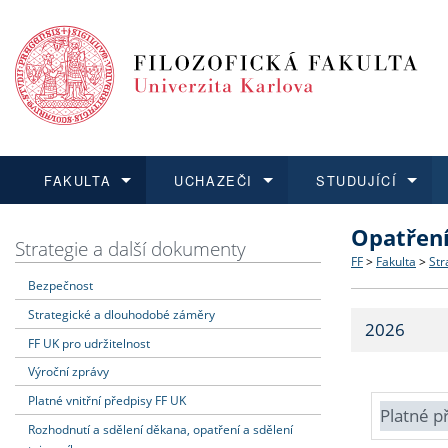
FAKULTA
UCHAZEČI
STUDUJÍCÍ
Opatřen
FAKULTA
UCHAZEČI
STUDUJÍCÍ
VĚDA A VÝZKUM
ZAHRANIČÍ
Struktura a
Co studova
Bakalářsk
O vědě a 
Aktuální n
Strategie a další dokumenty
FF
>
Fakulta
>
Str
Bezpečnost
Dozvědět se více
Podat přihlášku
Dozvědět se více
Dozvědět se více
Dozvědět se více
Strategie 
Učitelské 
Doktorské
Akademické
Vyjíždějící
Strategické a dlouhodobé záměry
2026
Podpora a
Informace 
Rigorózní 
Granty a p
Přijíždějíc
FF UK pro udržitelnost
Výroční zprávy
Absolventi
Vyjíždějíc
Platné vnitřní předpisy FF UK
Platné p
Rozhodnutí a sdělení děkana, opatření a sdělení
Fakultní š