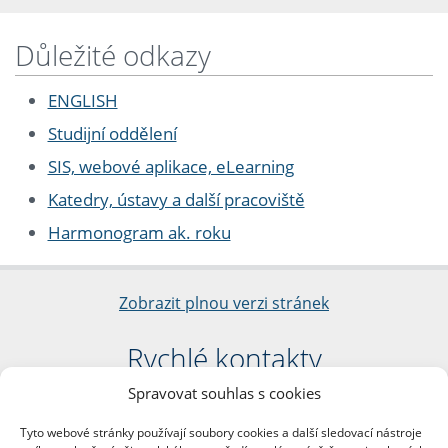
Důležité odkazy
ENGLISH
Studijní oddělení
SIS, webové aplikace, eLearning
Katedry, ústavy a další pracoviště
Harmonogram ak. roku
Zobrazit plnou verzi stránek
Rychlé kontakty
Spravovat souhlas s cookies
Filozofická fakulta
Univerzita Karlova
Tyto webové stránky používají soubory cookies a další sledovací nástroje
nám. Jana Palacha 1/2