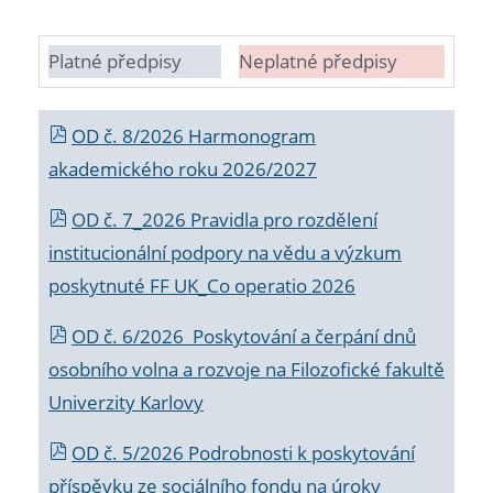
Platné předpisy
Neplatné předpisy
OD č. 8/2026 Harmonogram
akademického roku 2026/2027
OD č. 7_2026 Pravidla pro rozdělení
institucionální podpory na vědu a výzkum
poskytnuté FF UK_Co operatio 2026
OD č. 6/2026 Poskytování a čerpání dnů
osobního volna a rozvoje na Filozofické fakultě
Univerzity Karlovy
OD č. 5/2026 Podrobnosti k poskytování
příspěvku ze sociálního fondu na úroky