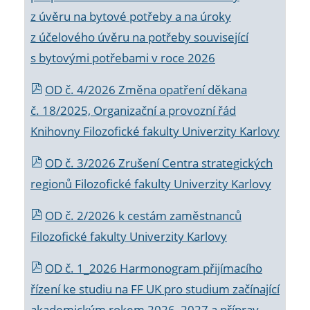
z úvěru na bytové potřeby a na úroky
z účelového úvěru na potřeby související
s bytovými potřebami v roce 2026
OD č. 4/2026 Změna opatření děkana
č. 18/2025, Organizační a provozní řád
Knihovny Filozofické fakulty Univerzity Karlovy
OD č. 3/2026 Zrušení Centra strategických
regionů Filozofické fakulty Univerzity Karlovy
OD č. 2/2026 k
cestám zaměstnanců
Filozofické fakulty Univerzity Karlovy
OD č. 1_2026 Harmonogram přijímacího
řízení ke studiu na FF UK pro studium začínající
akademickým rokem 2026_2027 a příprav