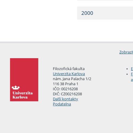
2000
Zobrazi
Filozofická fakulta
E
Univerzita Karlova
F
nám. Jana Palacha 1/2
a
116 38 Praha 1
IČO: 00216208
DIČ: CZ00216208
Další kontakty
Podatelna