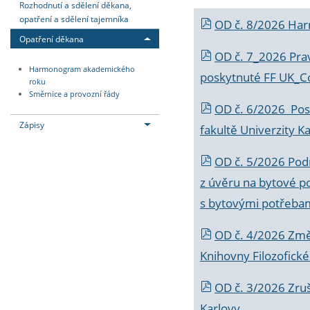
Rozhodnutí a sdělení děkana,
opatření a sdělení tajemníka
OD č. 8/2026 Ha
Opatření děkana
OD č. 7_2026 Prav
Harmonogram akademického
poskytnuté FF UK_C
roku
Směrnice a provozní řády
OD č. 6/2026 Posk
Zápisy
fakultě Univerzity K
OD č. 5/2026 Podr
z úvěru na bytové po
s bytovými potřebam
OD č. 4/2026 Změ
Knihovny Filozofické
OD č. 3/2026 Zruš
Karlovy