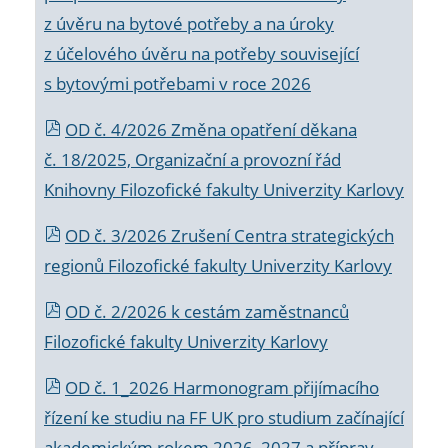
z úvěru na bytové potřeby a na úroky
z účelového úvěru na potřeby související
s bytovými potřebami v roce 2026
OD č. 4/2026 Změna opatření děkana
č. 18/2025, Organizační a provozní řád
Knihovny Filozofické fakulty Univerzity Karlovy
OD č. 3/2026 Zrušení Centra strategických
regionů Filozofické fakulty Univerzity Karlovy
OD č. 2/2026 k
cestám zaměstnanců
Filozofické fakulty Univerzity Karlovy
OD č. 1_2026 Harmonogram přijímacího
řízení ke studiu na FF UK pro studium začínající
akademickým rokem 2026_2027 a příprav