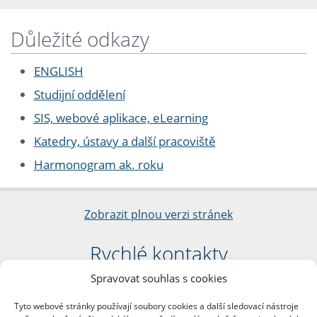
Důležité odkazy
ENGLISH
Studijní oddělení
SIS, webové aplikace, eLearning
Katedry, ústavy a další pracoviště
Harmonogram ak. roku
Zobrazit plnou verzi stránek
Rychlé kontakty
Spravovat souhlas s cookies
Filozofická fakulta
Univerzita Karlova
Tyto webové stránky používají soubory cookies a další sledovací nástroje
nám. Jana Palacha 1/2