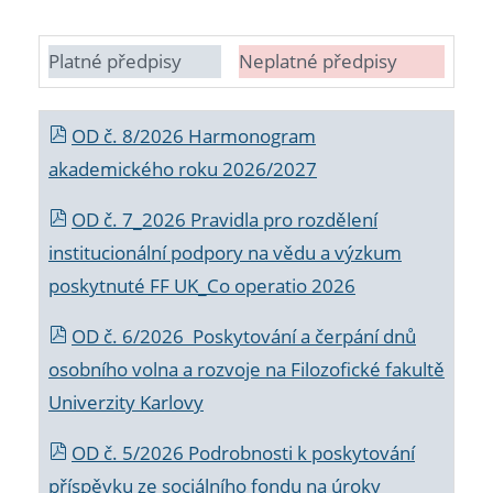
Platné předpisy
Neplatné předpisy
OD č. 8/2026 Harmonogram
akademického roku 2026/2027
OD č. 7_2026 Pravidla pro rozdělení
institucionální podpory na vědu a výzkum
poskytnuté FF UK_Co operatio 2026
OD č. 6/2026 Poskytování a čerpání dnů
osobního volna a rozvoje na Filozofické fakultě
Univerzity Karlovy
OD č. 5/2026 Podrobnosti k poskytování
příspěvku ze sociálního fondu na úroky