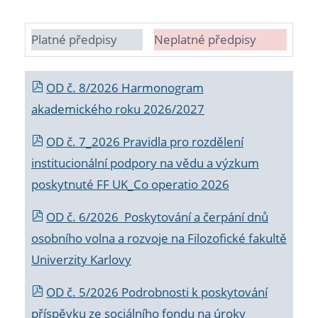
Platné předpisy
Neplatné předpisy
OD č. 8/2026 Harmonogram
akademického roku 2026/2027
OD č. 7_2026 Pravidla pro rozdělení
institucionální podpory na vědu a výzkum
poskytnuté FF UK_Co operatio 2026
OD č. 6/2026 Poskytování a čerpání dnů
osobního volna a rozvoje na Filozofické fakultě
Univerzity Karlovy
OD č. 5/2026 Podrobnosti k poskytování
příspěvku ze sociálního fondu na úroky