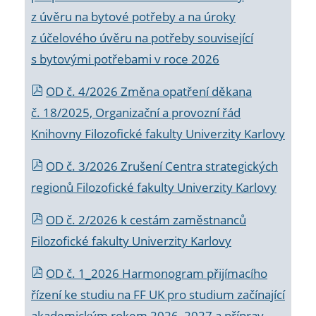
z úvěru na bytové potřeby a na úroky
z účelového úvěru na potřeby související
s bytovými potřebami v roce 2026
OD č. 4/2026 Změna opatření děkana
č. 18/2025, Organizační a provozní řád
Knihovny Filozofické fakulty Univerzity Karlovy
OD č. 3/2026 Zrušení Centra strategických
regionů Filozofické fakulty Univerzity Karlovy
OD č. 2/2026 k
cestám zaměstnanců
Filozofické fakulty Univerzity Karlovy
OD č. 1_2026 Harmonogram přijímacího
řízení ke studiu na FF UK pro studium začínající
akademickým rokem 2026_2027 a příprav