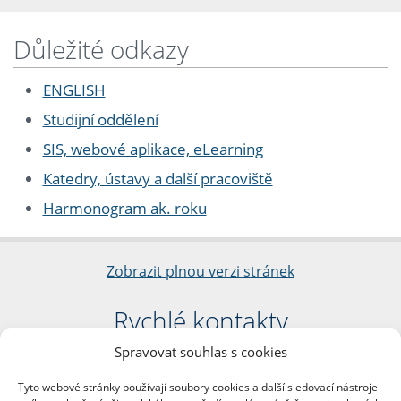
Důležité odkazy
ENGLISH
Studijní oddělení
SIS, webové aplikace, eLearning
Katedry, ústavy a další pracoviště
Harmonogram ak. roku
Zobrazit plnou verzi stránek
Rychlé kontakty
Spravovat souhlas s cookies
Filozofická fakulta
Univerzita Karlova
Tyto webové stránky používají soubory cookies a další sledovací nástroje
nám. Jana Palacha 1/2