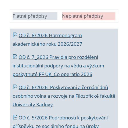
Platné předpisy
Neplatné předpisy
OD č. 8/2026 Harmonogram
akademického roku 2026/2027
OD č. 7_2026 Pravidla pro rozdělení
institucionální podpory na vědu a výzkum
poskytnuté FF UK_Co operatio 2026
OD č. 6/2026 Poskytování a čerpání dnů
osobního volna a rozvoje na Filozofické fakultě
Univerzity Karlovy
OD č. 5/2026 Podrobnosti k poskytování
příspěvku ze sociálního fondu na úroky