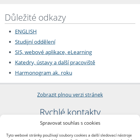
Důležité odkazy
ENGLISH
Studijní oddělení
SIS, webové aplikace, eLearning
Katedry, ústavy a další pracoviště
Harmonogram ak. roku
Zobrazit plnou verzi stránek
Rychlé kontakty
Spravovat souhlas s cookies
Filozofická fakulta
Univerzita Karlova
Tyto webové stránky používají soubory cookies a další sledovací nástroje
nám. Jana Palacha 1/2