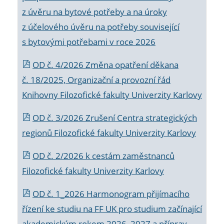
z úvěru na bytové potřeby a na úroky
z účelového úvěru na potřeby související
s bytovými potřebami v roce 2026
OD č. 4/2026 Změna opatření děkana
č. 18/2025, Organizační a provozní řád
Knihovny Filozofické fakulty Univerzity Karlovy
OD č. 3/2026 Zrušení Centra strategických
regionů Filozofické fakulty Univerzity Karlovy
OD č. 2/2026 k
cestám zaměstnanců
Filozofické fakulty Univerzity Karlovy
OD č. 1_2026 Harmonogram přijímacího
řízení ke studiu na FF UK pro studium začínající
akademickým rokem 2026_2027 a příprav