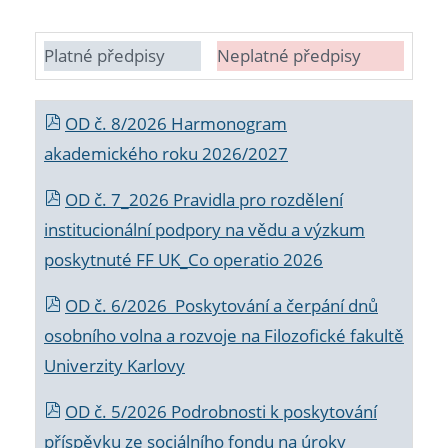
Platné předpisy
Neplatné předpisy
OD č. 8/2026 Harmonogram
akademického roku 2026/2027
OD č. 7_2026 Pravidla pro rozdělení
institucionální podpory na vědu a výzkum
poskytnuté FF UK_Co operatio 2026
OD č. 6/2026 Poskytování a čerpání dnů
osobního volna a rozvoje na Filozofické fakultě
Univerzity Karlovy
OD č. 5/2026 Podrobnosti k poskytování
příspěvku ze sociálního fondu na úroky