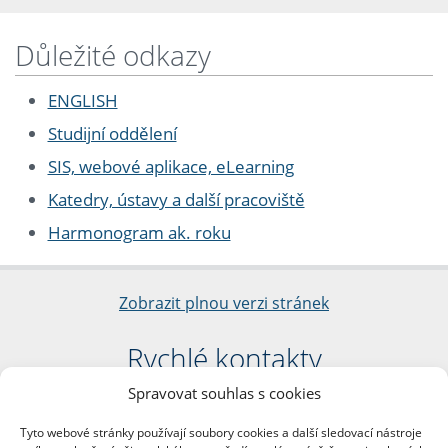
Důležité odkazy
ENGLISH
Studijní oddělení
SIS, webové aplikace, eLearning
Katedry, ústavy a další pracoviště
Harmonogram ak. roku
Zobrazit plnou verzi stránek
Rychlé kontakty
Spravovat souhlas s cookies
Filozofická fakulta
Univerzita Karlova
Tyto webové stránky používají soubory cookies a další sledovací nástroje
nám. Jana Palacha 1/2