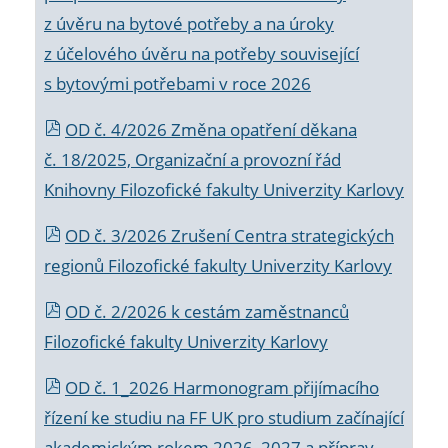
z úvěru na bytové potřeby a na úroky
z účelového úvěru na potřeby související
s bytovými potřebami v roce 2026
OD č. 4/2026 Změna opatření děkana
č. 18/2025, Organizační a provozní řád
Knihovny Filozofické fakulty Univerzity Karlovy
OD č. 3/2026 Zrušení Centra strategických
regionů Filozofické fakulty Univerzity Karlovy
OD č. 2/2026 k
cestám zaměstnanců
Filozofické fakulty Univerzity Karlovy
OD č. 1_2026 Harmonogram přijímacího
řízení ke studiu na FF UK pro studium začínající
akademickým rokem 2026_2027 a příprav