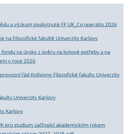
a vědu a výzkum poskytnuté FF UK_Co operatio 2026
 na Filozofické fakultě Univerzity Karlovy
o fondu na úroky z úvěru na bytové potřeby a na
ami v roce 2026
rovozní řád Knihovny Filozofické fakulty Univerzity
akulty Univerzity Karlovy
ty Karlovy
UK pro studium začínající akademickým rokem
akademickým rokem 2027_2028.pdf