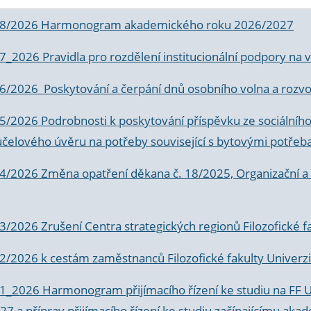
 8/2026 Harmonogram akademického roku 2026/2027
 7_2026 Pravidla pro rozdělení institucionální podpory n
6/2026 Poskytování a čerpání dnů osobního volna a rozvoje
 5/2026 Podrobnosti k poskytování příspěvku ze sociálníh
účelového úvěru na potřeby související s bytovými potřeb
 4/2026 Změna opatření děkana č. 18/2025, Organizační a p
3/2026 Zrušení Centra strategických regionů Filozofické f
 2/2026 k
cestám zaměstnanců Filozofické fakulty Univerzi
 1_2026 Harmonogram přijímacího řízení ke studiu na FF 
7 a příprav přijímacího řízení ke studiu začínajícímu 