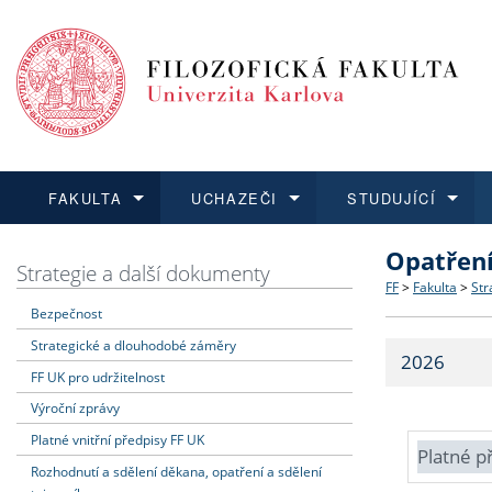
FAKULTA
UCHAZEČI
STUDUJÍCÍ
Opatřen
FAKULTA
UCHAZEČI
STUDUJÍCÍ
VĚDA A VÝZKUM
ZAHRANIČÍ
Struktura a
Co studova
Bakalářsk
O vědě a 
Aktuální n
Strategie a další dokumenty
FF
>
Fakulta
>
Str
Bezpečnost
Dozvědět se více
Podat přihlášku
Dozvědět se více
Dozvědět se více
Dozvědět se více
Strategie 
Učitelské 
Doktorské
Akademické
Vyjíždějící
Strategické a dlouhodobé záměry
2026
Podpora a
Informace 
Rigorózní 
Granty a p
Přijíždějíc
FF UK pro udržitelnost
Výroční zprávy
Absolventi
Vyjíždějíc
Platné vnitřní předpisy FF UK
Platné p
Rozhodnutí a sdělení děkana, opatření a sdělení
Fakultní š