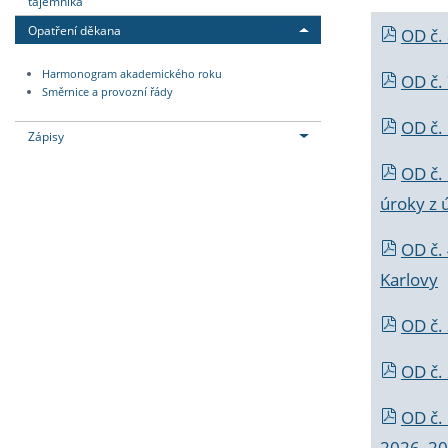
tajemníka
Opatření děkana
OD č.
Harmonogram akademického roku
OD č.
Směrnice a provozní řády
OD č. 
Zápisy
OD č.
úroky z 
OD č.
Karlovy
OD č. 
OD č.
OD č.
2026_202