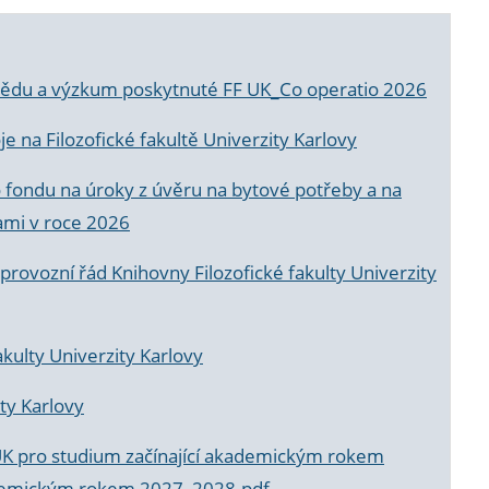
a vědu a výzkum poskytnuté FF UK_Co operatio 2026
 na Filozofické fakultě Univerzity Karlovy
o fondu na úroky z úvěru na bytové potřeby a na
ami v roce 2026
rovozní řád Knihovny Filozofické fakulty Univerzity
akulty Univerzity Karlovy
ty Karlovy
UK pro studium začínající akademickým rokem
akademickým rokem 2027_2028.pdf