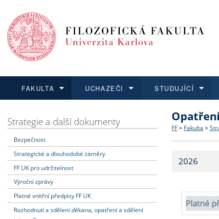
FAKULTA
UCHAZEČI
STUDUJÍCÍ
Opatřen
FAKULTA
UCHAZEČI
STUDUJÍCÍ
VĚDA A VÝZKUM
ZAHRANIČÍ
Struktura a
Co studova
Bakalářsk
O vědě a 
Aktuální n
Strategie a další dokumenty
FF
>
Fakulta
>
Str
Bezpečnost
Dozvědět se více
Podat přihlášku
Dozvědět se více
Dozvědět se více
Dozvědět se více
Strategie 
Učitelské 
Doktorské
Akademické
Vyjíždějící
Strategické a dlouhodobé záměry
2026
Podpora a
Informace 
Rigorózní 
Granty a p
Přijíždějíc
FF UK pro udržitelnost
Výroční zprávy
Absolventi
Vyjíždějíc
Platné vnitřní předpisy FF UK
Platné p
Rozhodnutí a sdělení děkana, opatření a sdělení
Fakultní š