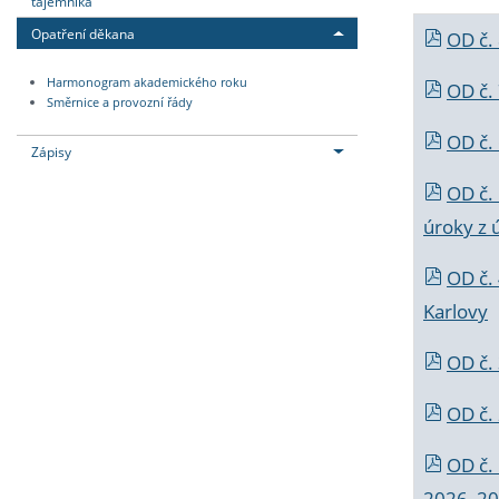
tajemníka
Opatření děkana
OD č.
Harmonogram akademického roku
OD č.
Směrnice a provozní řády
OD č. 
Zápisy
OD č.
úroky z 
OD č.
Karlovy
OD č. 
OD č.
OD č.
2026_202