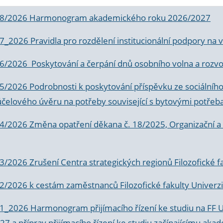
 8/2026 Harmonogram akademického roku 2026/2027
 7_2026 Pravidla pro rozdělení institucionální podpory n
6/2026 Poskytování a čerpání dnů osobního volna a rozvoje
 5/2026 Podrobnosti k poskytování příspěvku ze sociálníh
účelového úvěru na potřeby související s bytovými potřeb
 4/2026 Změna opatření děkana č. 18/2025, Organizační a p
3/2026 Zrušení Centra strategických regionů Filozofické f
 2/2026 k
cestám zaměstnanců Filozofické fakulty Univerzi
 1_2026 Harmonogram přijímacího řízení ke studiu na FF 
7 a příprav přijímacího řízení ke studiu začínajícímu 