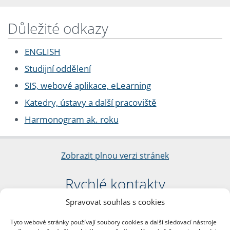
Důležité odkazy
ENGLISH
Studijní oddělení
SIS, webové aplikace, eLearning
Katedry, ústavy a další pracoviště
Harmonogram ak. roku
Zobrazit plnou verzi stránek
Rychlé kontakty
Spravovat souhlas s cookies
Filozofická fakulta
Univerzita Karlova
Tyto webové stránky používají soubory cookies a další sledovací nástroje
nám. Jana Palacha 1/2