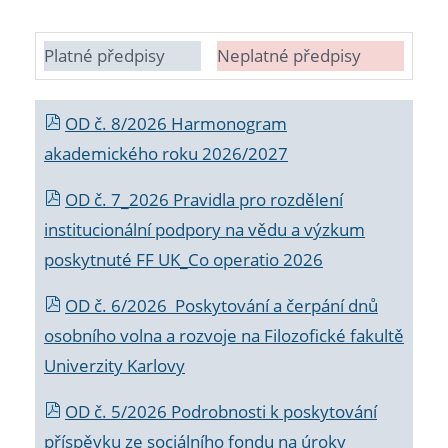
Platné předpisy
Neplatné předpisy
OD č. 8/2026 Harmonogram
akademického roku 2026/2027
OD č. 7_2026 Pravidla pro rozdělení
institucionální podpory na vědu a výzkum
poskytnuté FF UK_Co operatio 2026
OD č. 6/2026 Poskytování a čerpání dnů
osobního volna a rozvoje na Filozofické fakultě
Univerzity Karlovy
OD č. 5/2026 Podrobnosti k poskytování
příspěvku ze sociálního fondu na úroky