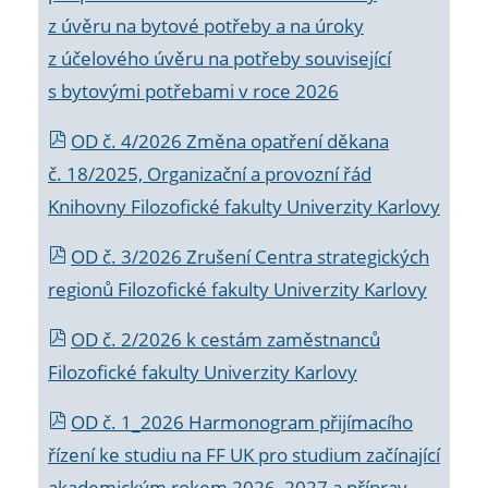
z úvěru na bytové potřeby a na úroky
z účelového úvěru na potřeby související
s bytovými potřebami v roce 2026
OD č. 4/2026 Změna opatření děkana
č. 18/2025, Organizační a provozní řád
Knihovny Filozofické fakulty Univerzity Karlovy
OD č. 3/2026 Zrušení Centra strategických
regionů Filozofické fakulty Univerzity Karlovy
OD č. 2/2026 k
cestám zaměstnanců
Filozofické fakulty Univerzity Karlovy
OD č. 1_2026 Harmonogram přijímacího
řízení ke studiu na FF UK pro studium začínající
akademickým rokem 2026_2027 a příprav