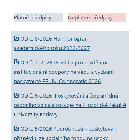
Platné předpisy
Neplatné předpisy
OD č. 8/2026 Harmonogram
akademického roku 2026/2027
OD č. 7_2026 Pravidla pro rozdělení
institucionální podpory na vědu a výzkum
poskytnuté FF UK_Co operatio 2026
OD č. 6/2026 Poskytování a čerpání dnů
osobního volna a rozvoje na Filozofické fakultě
Univerzity Karlovy
OD č. 5/2026 Podrobnosti k poskytování
příspěvku ze sociálního fondu na úroky