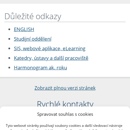
Důležité odkazy
ENGLISH
Studijní oddělení
SIS, webové aplikace, eLearning
Katedry, ústavy a další pracoviště
Harmonogram ak. roku
Zobrazit plnou verzi stránek
Rychlé kontakty
Spravovat souhlas s cookies
Filozofická fakulta
Univerzita Karlova
Tyto webové stránky používají soubory cookies a další sledovací nástroje
nám. Jana Palacha 1/2