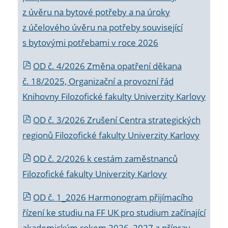
z úvěru na bytové potřeby a na úroky
z účelového úvěru na potřeby související
s bytovými potřebami v roce 2026
OD č. 4/2026 Změna opatření děkana
č. 18/2025, Organizační a provozní řád
Knihovny Filozofické fakulty Univerzity Karlovy
OD č. 3/2026 Zrušení Centra strategických
regionů Filozofické fakulty Univerzity Karlovy
OD č. 2/2026 k
cestám zaměstnanců
Filozofické fakulty Univerzity Karlovy
OD č. 1_2026 Harmonogram přijímacího
řízení ke studiu na FF UK pro studium začínající
akademickým rokem 2026_2027 a příprav