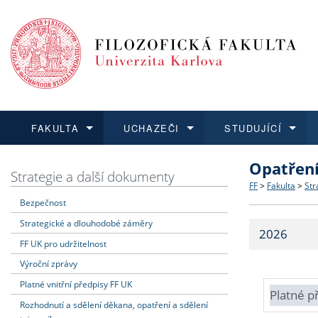
FAKULTA
UCHAZEČI
STUDUJÍCÍ
Opatřen
FAKULTA
UCHAZEČI
STUDUJÍCÍ
VĚDA A VÝZKUM
ZAHRANIČÍ
Struktura a
Co studova
Bakalářsk
O vědě a 
Aktuální n
Strategie a další dokumenty
FF
>
Fakulta
>
Str
Bezpečnost
Dozvědět se více
Podat přihlášku
Dozvědět se více
Dozvědět se více
Dozvědět se více
Strategie 
Učitelské 
Doktorské
Akademické
Vyjíždějící
Strategické a dlouhodobé záměry
2026
Podpora a
Informace 
Rigorózní 
Granty a p
Přijíždějíc
FF UK pro udržitelnost
Výroční zprávy
Absolventi
Vyjíždějíc
Platné vnitřní předpisy FF UK
Platné p
Rozhodnutí a sdělení děkana, opatření a sdělení
Fakultní š