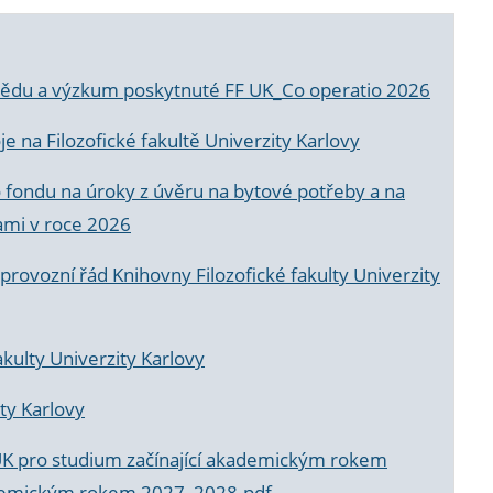
a vědu a výzkum poskytnuté FF UK_Co operatio 2026
 na Filozofické fakultě Univerzity Karlovy
o fondu na úroky z úvěru na bytové potřeby a na
ami v roce 2026
rovozní řád Knihovny Filozofické fakulty Univerzity
akulty Univerzity Karlovy
ty Karlovy
UK pro studium začínající akademickým rokem
akademickým rokem 2027_2028.pdf