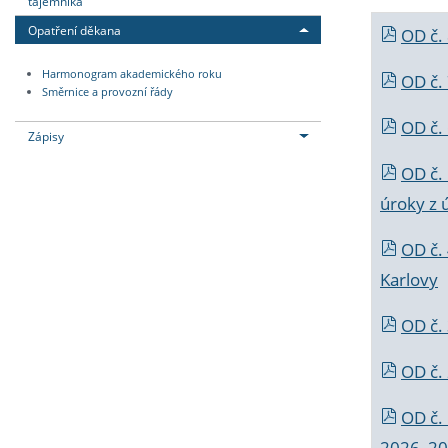
tajemníka
Opatření děkana
OD č.
Harmonogram akademického roku
OD č.
Směrnice a provozní řády
OD č. 
Zápisy
OD č.
úroky z 
OD č.
Karlovy
OD č. 
OD č.
OD č.
2026_202