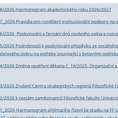
 8/2026 Harmonogram akademického roku 2026/2027
 7_2026 Pravidla pro rozdělení institucionální podpory n
6/2026 Poskytování a čerpání dnů osobního volna a rozvoje
 5/2026 Podrobnosti k poskytování příspěvku ze sociálníh
účelového úvěru na potřeby související s bytovými potřeb
 4/2026 Změna opatření děkana č. 18/2025, Organizační a p
3/2026 Zrušení Centra strategických regionů Filozofické f
 2/2026 k
cestám zaměstnanců Filozofické fakulty Univerzi
 1_2026 Harmonogram přijímacího řízení ke studiu na FF 
7 a příprav přijímacího řízení ke studiu začínajícímu 